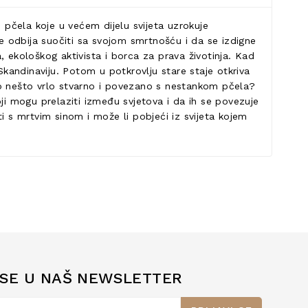
pčela koje u većem dijelu svijeta uzrokuje
 odbija suočiti sa svojom smrtnošću i da se izdigne
 ekološkog aktivista i borca za prava životinja. Kad
Skandinaviju. Potom u potkrovlju stare staje otkriva
e to nešto vrlo stvarno i povezano s nestankom pčela?
ji mogu prelaziti između svjetova i da ih se povezuje
i s mrtvim sinom i može li pobjeći iz svijeta kojem
 SE U NAŠ NEWSLETTER