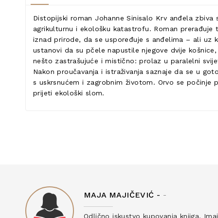
Distopijski roman Johanne Sinisalo Krv anđela zbiva 
agrikulturnu i ekološku katastrofu. Roman prerađuje
iznad prirode, da se uspoređuje s anđelima – ali uz k
ustanovi da su pčele napustile njegove dvije košnice,
nešto zastrašujuće i mistično: prolaz u paralelni svi
Nakon proučavanja i istraživanja saznaje da se u goto
s uskrsnućem i zagrobnim životom. Orvo se počinje pit
prijeti ekološki slom.
MAJA MAJIČEVIĆ -
-
ku
Odlično iskustvo kupovanja knjiga. Ima