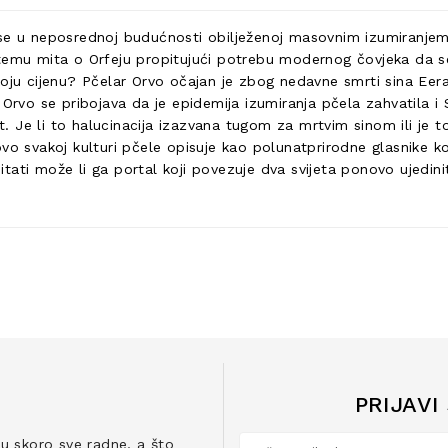
se u neposrednoj budućnosti obilježenoj masovnim izumiranjem 
 temu mita o Orfeju propitujući potrebu modernog čovjeka da se
oju cijenu? Pčelar Orvo očajan je zbog nedavne smrti sina Eera,
 Orvo se pribojava da je epidemija izumiranja pčela zahvatila i 
jet. Je li to halucinacija izazvana tugom za mrtvim sinom ili j
vo svakoj kulturi pčele opisuje kao polunatprirodne glasnike ko
ati može li ga portal koji povezuje dva svijeta ponovo ujedinit
PRIJAVI
ju skoro sve radne, a što