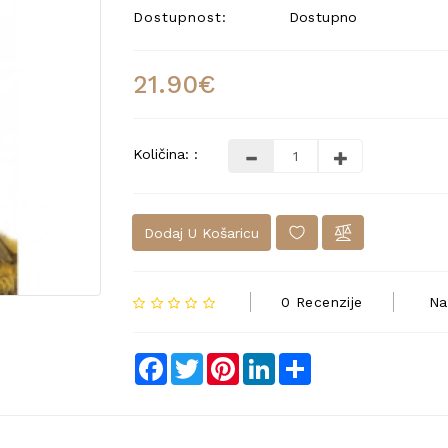
Dostupnost:
Dostupno
21.90€
Količina: :
Dodaj U Košaricu
0 Recenzije
Na
Facebook
Twitter
Pinterest
LinkedIn
Share