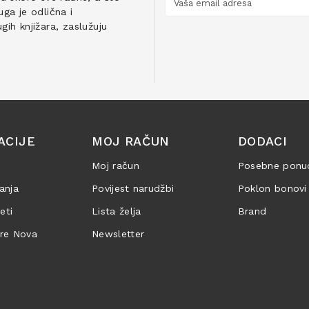
ga je odlična i
ih knjižara, zaslužuju
ACIJE
MOJ RAČUN
DODACI
Moj račun
Posebne ponu
anja
Povijest narudžbi
Poklon bonovi
jeti
Lista želja
Brand
are Nova
Newsletter