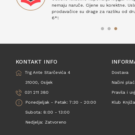
nemaju naruče. Cijene su korektne. Uslu
prodavačice su drage za razliku od drug
6*!
KONTAKT INFO
INFORM
Trg Ante Starčevića 4
Dostava
31000, Osijek
Načini plać
031 211 380
Pravila i uv
Ponedjeljak - Petak: 7:30 - 20:00
Klub Knjiž
Subota: 8:00 - 13:00
Nedjelja: Zatvoreno