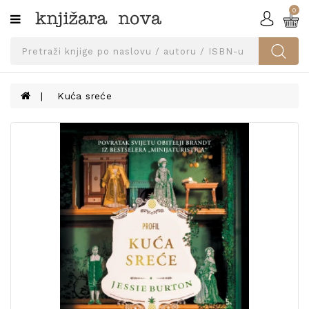
0
Kategorije
SVEUČILIŠNA
IZDANJA
UDŽBENICI
Kuća sreće
KNJIGE
PRIBOR
I
OPREMA
NARUČI
UDŽBENIKE!
BLOG
KONTAKT