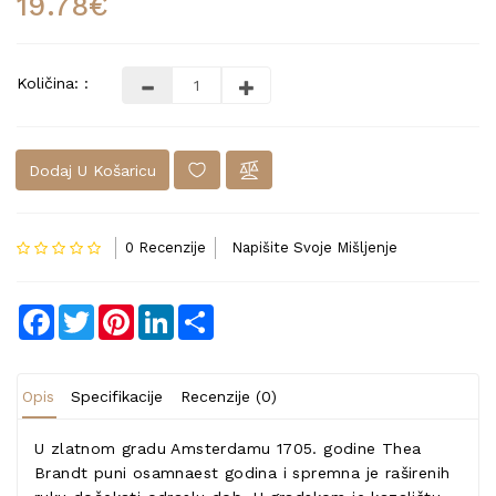
19.78€
Količina: :
Dodaj U Košaricu
0 Recenzije
Napišite Svoje Mišljenje
Facebook
Twitter
Pinterest
LinkedIn
Share
Opis
Specifikacije
Recenzije (0)
U zlatnom gradu Amsterdamu 1705. godine Thea
Brandt puni osamnaest godina i spremna je raširenih