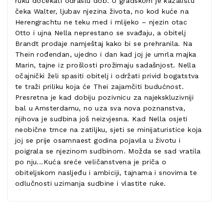
ruku dočekati odraslu dob. U gradskom je kazalištu
čeka Walter, ljubav njezina života, no kod kuće na
Herengrachtu ne teku med i mlijeko – njezin otac
Otto i ujna Nella neprestano se svađaju, a obitelj
Brandt prodaje namještaj kako bi se prehranila. Na
Thein rođendan, ujedno i dan kad joj je umrla majka
Marin, tajne iz prošlosti prožimaju sadašnjost. Nella
očajnički želi spasiti obitelj i održati privid bogatstva
te traži priliku koja će Thei zajamčiti budućnost.
Presretna je kad dobiju pozivnicu za najekskluzivniji
bal u Amsterdamu, no uza sva nova poznanstva,
njihova je sudbina još neizvjesna. Kad Nella osjeti
neobične trnce na zatiljku, sjeti se minijaturistice koja
joj se prije osamnaest godina pojavila u životu i
poigrala se njezinom sudbinom. Možda se sad vratila
po nju...Kuća sreće veličanstvena je priča o
obiteljskom nasljeđu i ambiciji, tajnama i snovima te
odlučnosti uzimanja sudbine i vlastite ruke.