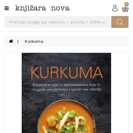
0
Kategorije
SVEUČILIŠNA
IZDANJA
UDŽBENICI
Kurkuma
KNJIGE
PRIBOR
I
OPREMA
NARUČI
UDŽBENIKE!
BLOG
KONTAKT