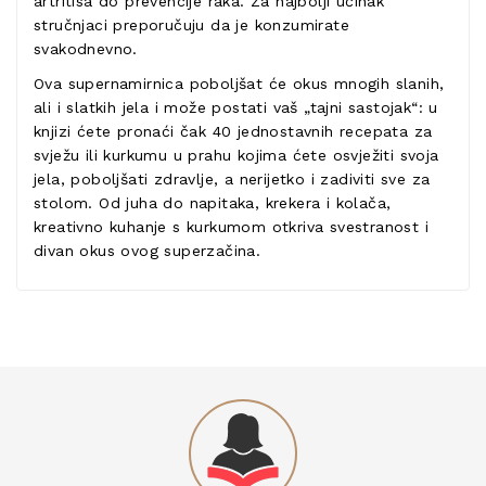
artritisa do prevencije raka. Za najbolji učinak
stručnjaci preporučuju da je konzumirate
svakodnevno.
Ova supernamirnica poboljšat će okus mnogih slanih,
ali i slatkih jela i može postati vaš „tajni sastojak“: u
knjizi ćete pronaći čak 40 jednostavnih recepata za
svježu ili kurkumu u prahu kojima ćete osvježiti svoja
jela, poboljšati zdravlje, a nerijetko i zadiviti sve za
stolom. Od juha do napitaka, krekera i kolača,
kreativno kuhanje s kurkumom otkriva svestranost i
divan okus ovog superzačina.