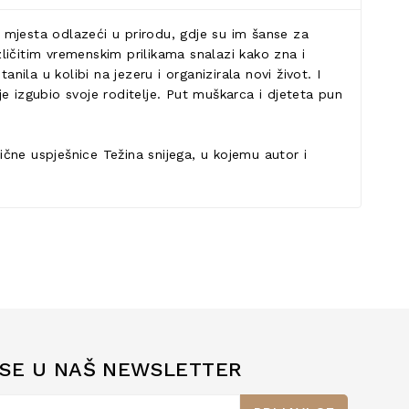
 mjesta odlazeći u prirodu, gdje su im šanse za
ličitim vremenskim prilikama snalazi kako zna i
anila u kolibi na jezeru i organizirala novi život. I
je izgubio svoje roditelje. Put muškarca i djeteta pun
čne uspješnice Težina snijega, u kojemu autor i
 SE U NAŠ NEWSLETTER