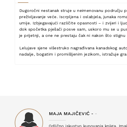
Dugoročni nestanak struje u neimenovanu području pot
preživljavanje veće. Iscrpljena i oslabjela, junaka 
umije. Izbjegavajući različite opasnosti – i zvijeri i l
dok spočetka pješači posve sam, uskoro mu se u pustolo
je prijetnji, a one ne prestaju čak ni nakon što stignu
Lelujave sjene višestruko nagrađivana kanadskog auto
nadalje, bogatim i promišljenim jezikom, istražuje gra
MAJA MAJIČEVIĆ -
-
ku
Odlično iskustvo kupovanja knjiga. Ima