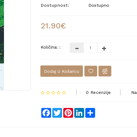
Dostupnost:
Dostupno
21.90€
Količina: :
Dodaj U Košaricu
0 Recenzije
Na
Facebook
Twitter
Pinterest
LinkedIn
Share