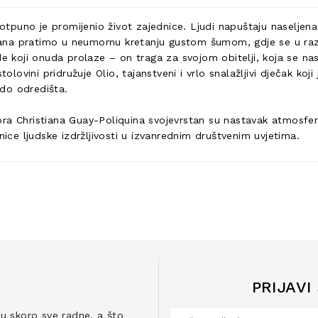
puno je promijenio život zajednice. Ljudi napuštaju naseljena
romana pratimo u neumornu kretanju gustom šumom, gdje se u raz
jude koji onuda prolaze – on traga za svojom obitelji, koja se nast
vini pridružuje Olio, tajanstveni i vrlo snalažljivi dječak koji 
 do odredišta.
ra Christiana Guay-Poliquina svojevrstan su nastavak atmosferi
nice ljudske izdržljivosti u izvanrednim društvenim uvjetima.
PRIJAVI
ju skoro sve radne, a što