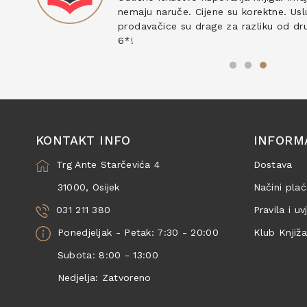
nemaju naruče. Cijene su korektne. Uslu
prodavačice su drage za razliku od drug
6*!
KONTAKT INFO
INFORM
Trg Ante Starčevića 4
Dostava
31000, Osijek
Načini plać
031 211 380
Pravila i uv
Ponedjeljak - Petak: 7:30 - 20:00
Klub Knjiž
Subota: 8:00 - 13:00
Nedjelja: Zatvoreno