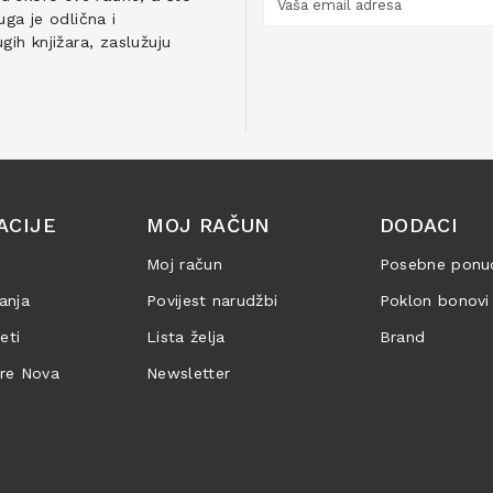
ga je odlična i
ih knjižara, zaslužuju
ACIJE
MOJ RAČUN
DODACI
Moj račun
Posebne ponu
anja
Povijest narudžbi
Poklon bonovi
jeti
Lista želja
Brand
are Nova
Newsletter