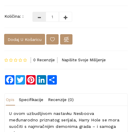
Količina: :
Dodaj U Košaricu
0 Recenzije
Napišite Svoje Mišljenje
Facebook
Twitter
Pinterest
LinkedIn
Share
Opis
Specifikacije
Recenzije (0)
U ovom uzbudljivom nastavku Nesboova
međunarodno priznatog serijala, Harry Hole se mora
suočiti s najmračnijim demonima grada – i samoga