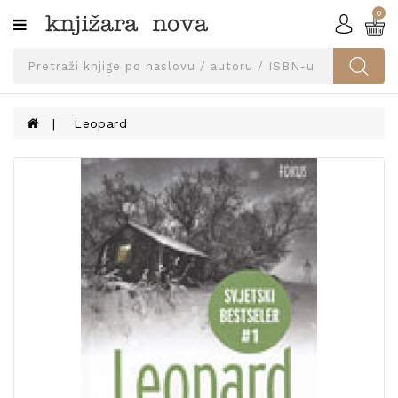
0
Kategorije
SVEUČILIŠNA
IZDANJA
UDŽBENICI
Leopard
KNJIGE
PRIBOR
I
OPREMA
NARUČI
UDŽBENIKE!
BLOG
KONTAKT