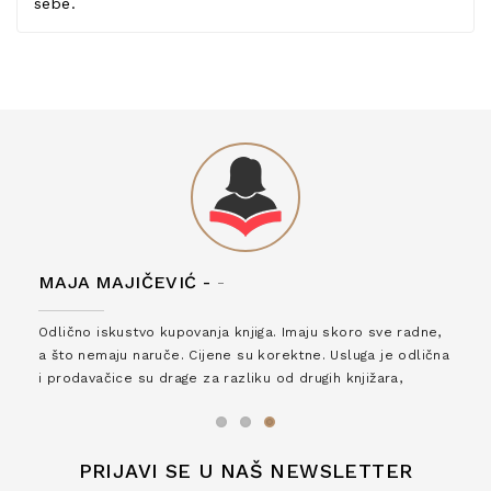
sebe.
MAJA MAJIČEVIĆ -
-
Odlično iskustvo kupovanja knjiga. Imaju skoro sve radne,
a što nemaju naruče. Cijene su korektne. Usluga je odlična
i prodavačice su drage za razliku od drugih knjižara,
zaslužuju 6*!
PRIJAVI SE U NAŠ NEWSLETTER