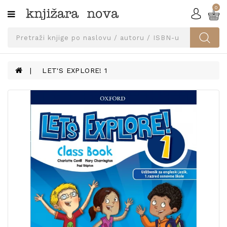
0
Kategorije
SVEUČILIŠNA
IZDANJA
UDŽBENICI
LET'S EXPLORE! 1
KNJIGE
PRIBOR
I
OPREMA
NARUČI
UDŽBENIKE!
BLOG
KONTAKT