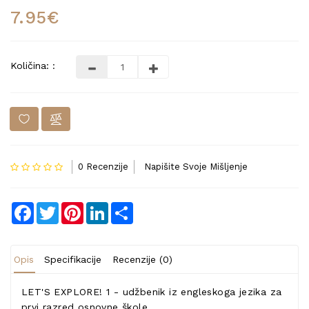
7.95€
Količina: :
0 Recenzije
Napišite Svoje Mišljenje
Facebook
Twitter
Pinterest
LinkedIn
Share
Opis
Specifikacije
Recenzije (0)
LET'S EXPLORE! 1 - udžbenik iz engleskoga jezika za
prvi razred osnovne škole