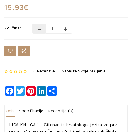
15.93€
Količina: :
0 Recenzije
Napišite Svoje Mišljenje
Facebook
Twitter
Pinterest
LinkedIn
Share
Opis
Specifikacije
Recenzije (0)
LICA KNJIGA 1 - Čitanka iz hrvatskoga jezika za prvi
razred gimnazija i četverogodišnjih strukovnih škola