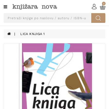
0
Kategorije
SVEUČILIŠNA
IZDANJA
UDŽBENICI
LICA KNJIGA 1
KNJIGE
PRIBOR
I
OPREMA
NARUČI
UDŽBENIKE!
BLOG
KONTAKT