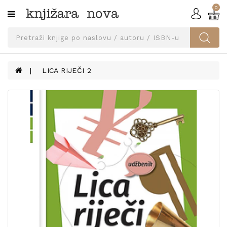
0
Kategorije
SVEUČILIŠNA
IZDANJA
UDŽBENICI
LICA RIJEČI 2
KNJIGE
PRIBOR
I
OPREMA
NARUČI
UDŽBENIKE!
BLOG
KONTAKT