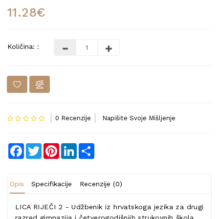
11.28€
Količina: :
0 Recenzije
Napišite Svoje Mišljenje
Facebook
Twitter
Pinterest
LinkedIn
Share
Opis
Specifikacije
Recenzije (0)
LICA RIJEČI 2 - Udžbenik iz hrvatskoga jezika za drugi
razred gimnazija i četverogodišnjih strukovnih škola