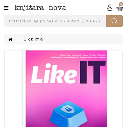
0
Kategorije
SVEUČILIŠNA
IZDANJA
UDŽBENICI
LIKE IT 6
KNJIGE
PRIBOR
I
OPREMA
NARUČI
UDŽBENIKE!
BLOG
KONTAKT