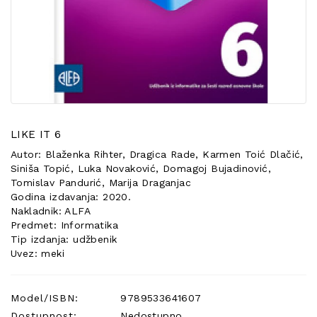
POSEBNA
PONUDA
LIKE IT 6
Autor: Blaženka Rihter, Dragica Rade, Karmen Toić Dlačić,
Siniša Topić, Luka Novaković, Domagoj Bujadinović,
Tomislav Pandurić, Marija Draganjac
Godina izdavanja: 2020.
Nakladnik: ALFA
Predmet: Informatika
Tip izdanja: udžbenik
Uvez: meki
Model/ISBN:
9789533641607
Dostupnost:
Nedostupno