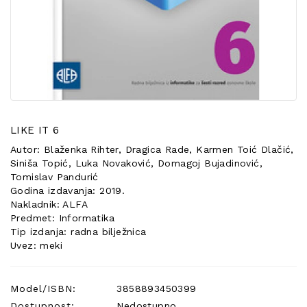
POSEBNA
PONUDA
LIKE IT 6
Autor: Blaženka Rihter, Dragica Rade, Karmen Toić Dlačić,
Siniša Topić, Luka Novaković, Domagoj Bujadinović,
Tomislav Pandurić
Godina izdavanja: 2019.
Nakladnik: ALFA
Predmet: Informatika
Tip izdanja: radna bilježnica
Uvez: meki
Model/ISBN:
3858893450399
Dostupnost:
Nedostupno