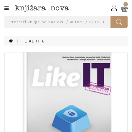
0
Kategorije
SVEUČILIŠNA
IZDANJA
UDŽBENICI
LIKE IT 6
KNJIGE
PRIBOR
I
OPREMA
NARUČI
UDŽBENIKE!
BLOG
KONTAKT