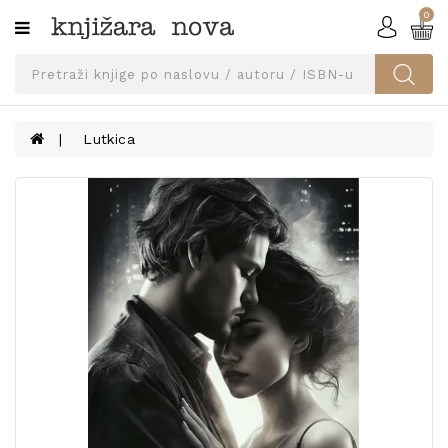
0
Kategorije
SVEUČILIŠNA
IZDANJA
UDŽBENICI
Lutkica
KNJIGE
PRIBOR
I
OPREMA
NARUČI
UDŽBENIKE!
BLOG
KONTAKT