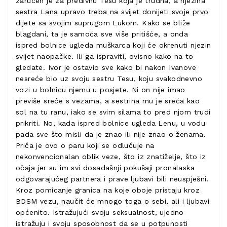
zaručen je za predivnu Tesu koja je trudna, a njezina
sestra Lana upravo treba na svijet donijeti svoje prvo
dijete sa svojim suprugom Lukom. Kako se bliže
blagdani, ta je samoća sve više pritišće, a onda
ispred bolnice ugleda muškarca koji će okrenuti njezin
svijet naopačke. Ili ga ispraviti, ovisno kako na to
gledate. Ivor je ostavio sve kako bi nakon Ivanove
nesreće bio uz svoju sestru Tesu, koju svakodnevno
vozi u bolnicu njemu u posjete. Ni on nije imao
previše sreće s vezama, a sestrina mu je sreća kao
sol na tu ranu, iako se svim silama to pred njom trudi
prikriti. No, kada ispred bolnice ugleda Lenu, u vodu
pada sve što misli da je znao ili nije znao o ženama.
Priča je ovo o paru koji se odlučuje na
nekonvencionalan oblik veze, što iz znatiželje, što iz
očaja jer su im svi dosadašnji pokušaji pronalaska
odgovarajućeg partnera i prave ljubavi bili neuspješni.
Kroz pomicanje granica na koje oboje pristaju kroz
BDSM vezu, naučit će mnogo toga o sebi, ali i ljubavi
općenito. Istražujući svoju seksualnost, ujedno
istražuju i svoju sposobnost da se u potpunosti