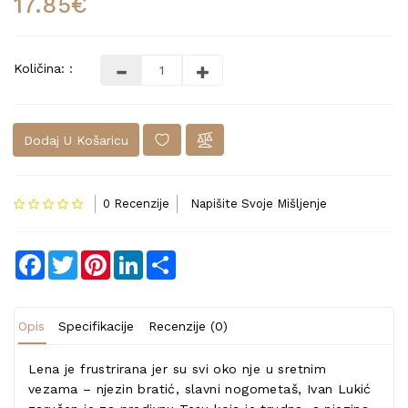
17.85€
Količina: :
Dodaj U Košaricu
0 Recenzije
Napišite Svoje Mišljenje
Facebook
Twitter
Pinterest
LinkedIn
Share
Opis
Specifikacije
Recenzije (0)
Lena je frustrirana jer su svi oko nje u sretnim
vezama – njezin bratić, slavni nogometaš, Ivan Lukić