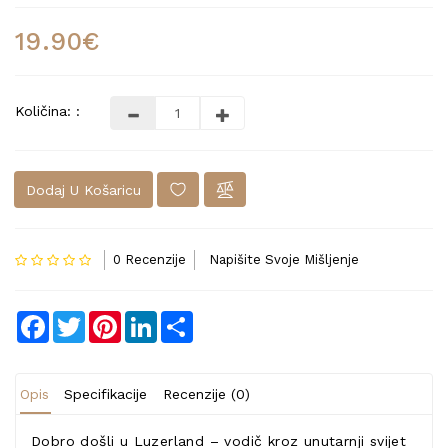
19.90€
Količina: :
Dodaj U Košaricu
0 Recenzije
Napišite Svoje Mišljenje
Facebook
Twitter
Pinterest
LinkedIn
Share
Opis
Specifikacije
Recenzije (0)
Dobro došli u Luzerland – vodič kroz unutarnji svijet