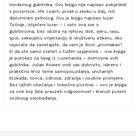
modernog gubitnika. Ovu knjigu nije napisao pobjednik
s pozornice, life coach, prvak u skoku u dalj, niti
diplomirani psiholog. Ovu je knjigu napisao luzer.
Točnije, izliječeni luzer – i zato zna sve o
gubitnicima, bez obzira na njihovu dob, vjeru, rasu,
spol, seksualnu orijentaciju ili društvenu etiketu. Ako
osjećate da zaostajete, da vam je život „promakao“,
ili da ste samo statist u tuđim uspjesima – ova knjiga
je putokaz za bijeg iz Luzerlanda – domovine svih
gubitnika. Julian Rowen vodi vas duhovito, iskreno i
praktično kroz teme samopouzdanja, unutarnjih
blokada, novca, odnosa, zdravlja i osobne promjene.
Bez lažnih obećanja i toksične pozitive – ovo je knjiga
za one koji žele preuzeti odgovornost i krenuti putem
osobnog oslobađanja.