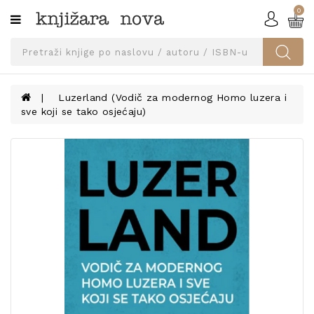
0
Kategorije
SVEUČILIŠNA
IZDANJA
UDŽBENICI
Luzerland (Vodič za modernog Homo luzera i
sve koji se tako osjećaju)
KNJIGE
PRIBOR
I
OPREMA
NARUČI
UDŽBENIKE!
BLOG
KONTAKT