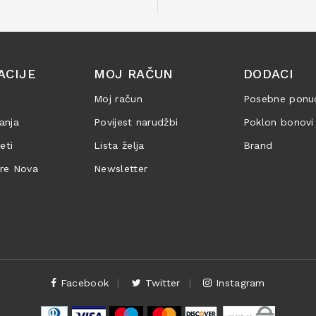
ACIJE
MOJ RAČUN
DODACI
Moj račun
Posebne ponu
anja
Povijest narudžbi
Poklon bonovi
jeti
Lista želja
Brand
are Nova
Newsletter
Facebook
Twitter
Instagram