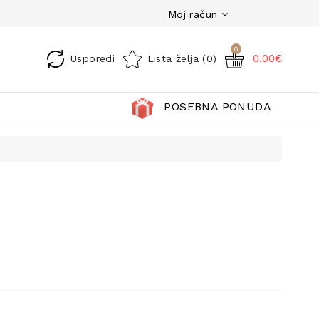
Moj račun
0
0.00€
Usporedi
Lista želja (0)
POSEBNA PONUDA