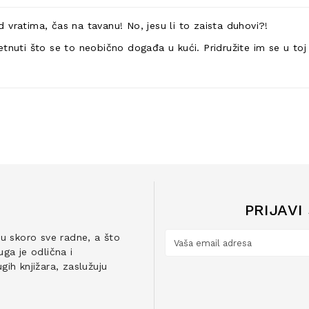
 vratima, čas na tavanu! No, jesu li to zaista duhovi?!
tnuti što se to neobično događa u kući. Pridružite im se u toj 
PRIJAVI
ju skoro sve radne, a što
ga je odlična i
ih knjižara, zaslužuju