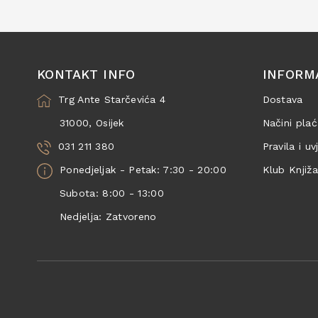
KONTAKT INFO
INFORM
Trg Ante Starčevića 4
Dostava
31000, Osijek
Načini plać
031 211 380
Pravila i uv
Ponedjeljak - Petak: 7:30 - 20:00
Klub Knjiž
Subota: 8:00 - 13:00
Nedjelja: Zatvoreno