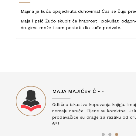
Majina je kuća opsjednuta duhovima! Čas se čuju pred
Maja i psić Žućo skupit će hrabrost i pokušati odgone
drugima može i sam postati dio tuđe podvale.
MAJA MAJIČEVIĆ -
-
ku
Odlično iskustvo kupovanja knjiga. Ima
nemaju naruče. Cijene su korektne. Uslu
prodavačice su drage za razliku od drug
6*!