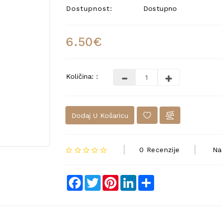
Dostupnost:
Dostupno
6.50€
Količina: :
Dodaj U Košaricu
0 Recenzije
Na
Facebook
Twitter
Pinterest
LinkedIn
Share