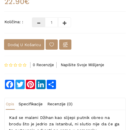
22.90€
Količina: :
Dodaj U Košaricu
0 Recenzije
Napišite Svoje Mišljenje
Facebook
Twitter
Pinterest
LinkedIn
Share
Opis
Specifikacije
Recenzije (0)
Kad se maleni Džihan kao slijepi putnik obreo na
brodu što je jedrio za Istanbul, ni slutio nije da će ga