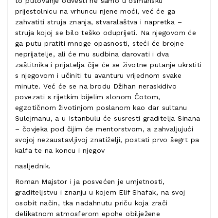
to putovanje odvesti ne samo u osmansku
prijestolnicu na vrhuncu njene moći, već će ga
zahvatiti struja znanja, stvaralaštva i napretka –
struja kojoj se bilo teško oduprijeti. Na njegovom će
ga putu pratiti mnoge opasnosti, steći će brojne
neprijatelje, ali će mu sudbina darovati i dva
zaštitnika i prijatelja čije će se životne putanje ukrstiti
s njegovom i učiniti tu avanturu vrijednom svake
minute. Već će se na brodu Džihan neraskidivo
povezati s rijetkim bijelim slonom Čotom,
egzotičnom životinjom poslanom kao dar sultanu
Sulejmanu, a u Istanbulu će susresti graditelja Sinana
– čovjeka pod čijim će mentorstvom, a zahvaljujući
svojoj nezaustavljivoj znatiželji, postati prvo šegrt pa
kalfa te na koncu i njegov
nasljednik.
Roman Majstor i ja posvećen je umjetnosti,
graditeljstvu i znanju u kojem Elif Shafak, na svoj
osobit način, tka nadahnutu priču koja zrači
delikatnom atmosferom epohe obilježene