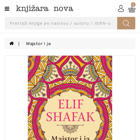
0
Kategorije
SVEUČILIŠNA
IZDANJA
UDŽBENICI
Majstor i ja
KNJIGE
PRIBOR
I
OPREMA
NARUČI
UDŽBENIKE!
BLOG
KONTAKT