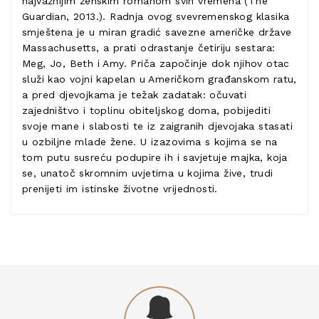
najvažnijim ženskim romanom svih vremena (The
Guardian, 2013.). Radnja ovog svevremenskog klasika
smještena je u miran gradić savezne američke države
Massachusetts, a prati odrastanje četiriju sestara:
Meg, Jo, Beth i Amy. Priča započinje dok njihov otac
služi kao vojni kapelan u Američkom građanskom ratu,
a pred djevojkama je težak zadatak: očuvati
zajedništvo i toplinu obiteljskog doma, pobijediti
svoje mane i slabosti te iz zaigranih djevojaka stasati
u ozbiljne mlade žene. U izazovima s kojima se na
tom putu susreću podupire ih i savjetuje majka, koja
se, unatoč skromnim uvjetima u kojima žive, trudi
prenijeti im istinske životne vrijednosti.