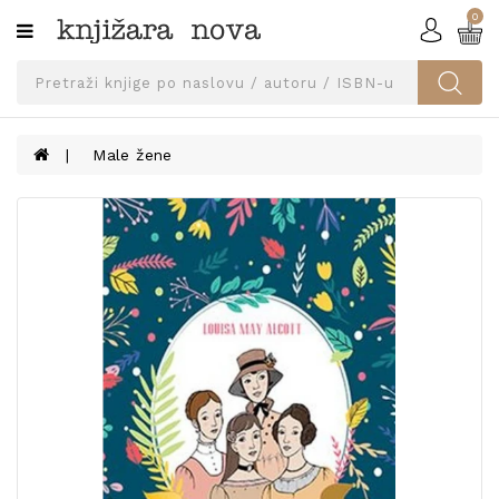
0
Kategorije
SVEUČILIŠNA
IZDANJA
UDŽBENICI
Male žene
KNJIGE
PRIBOR
I
OPREMA
NARUČI
UDŽBENIKE!
BLOG
KONTAKT