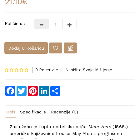
21.10€
Količina: :
Dodaj U Košaricu
0 Recenzije
Napišite Svoje Mišljenje
Facebook
Twitter
Pinterest
LinkedIn
Share
Opis
Specifikacije
Recenzije (0)
Zasluženo je topla obiteljska priča
Male žene
(1868.)
američke književnice Louise May Alcott proglašena