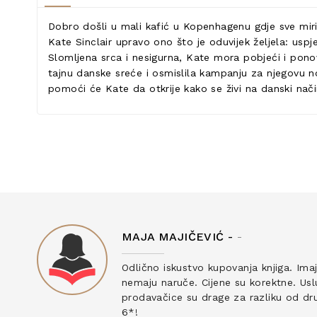
Dobro došli u mali kafić u Kopenhagenu gdje sve mir
Kate Sinclair upravo ono što je oduvijek željela: usp
Slomljena srca i nesigurna, Kate mora pobjeći i pono
tajnu danske sreće i osmislila kampanju za njegovu 
pomoći će Kate da otkrije kako se živi na danski način
MAJA MAJIČEVIĆ -
-
ku
Odlično iskustvo kupovanja knjiga. Ima
nemaju naruče. Cijene su korektne. Uslu
prodavačice su drage za razliku od drug
6*!