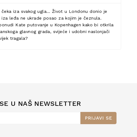
a čeka iza svakog ugla… Život u Londonu donio je
o iza leđa ne ukrade posao za kojim je čeznula.
t ponudi Kate putovanje u Kopenhagen kako bi otkrila
nskoga glavnog grada, svijeće i udobni naslonjači
vijek tragala?
 SE U NAŠ NEWSLETTER
PRIJAVI SE