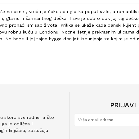
iše na cimet, vruća je čokolada glatka poput svile, a romantik
jeh, glamur i šarmantnog dečka. I sve je dobro dok joj taj dečk
vno pronaći smisao života. Prilika se ukaže kada danski klijen
novu robnu kuću u Londonu. Noćne šetnje prekrasnim ulicama da
. No hoće li joj tajne hygge donijeti ispunjenje za kojim je odu
PRIJAVI
ju skoro sve radne, a što
ga je odlična i
ih knjižara, zaslužuju