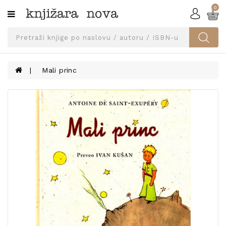
0
Kategorije
SVEUČILIŠNA
IZDANJA
UDŽBENICI
Mali princ
KNJIGE
PRIBOR
I
OPREMA
NARUČI
UDŽBENIKE!
BLOG
KONTAKT