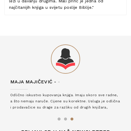
leži u davanju drugima. Mali princ je jedna od
najčitanijih knjiga u svijetu poslije Biblije."
MAJA MAJIČEVIĆ -
-
Odlično iskustvo kupovanja knjiga. Imaju skoro sve radne,
a što nemaju naruče. Cijene su korektne. Usluga je odlična
i prodavačice su drage za razliku od drugih knjižara,
zaslužuju 6*!