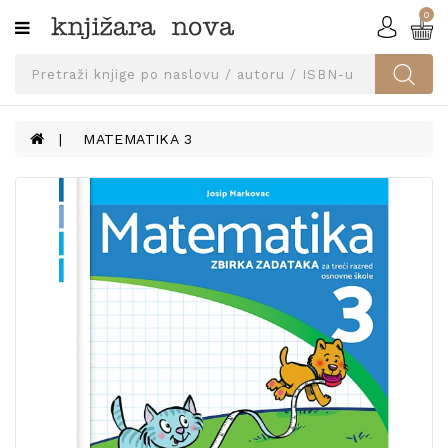
0
Kategorije
SVEUČILIŠNA
IZDANJA
UDŽBENICI
MATEMATIKA 3
KNJIGE
PRIBOR
I
OPREMA
NARUČI
UDŽBENIKE!
BLOG
KONTAKT