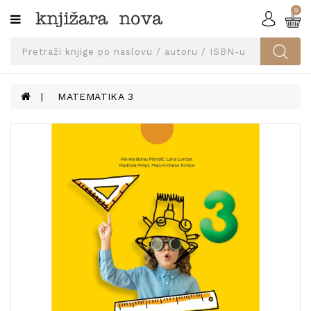
0
Kategorije
SVEUČILIŠNA
IZDANJA
UDŽBENICI
MATEMATIKA 3
KNJIGE
PRIBOR
I
OPREMA
NARUČI
UDŽBENIKE!
BLOG
KONTAKT