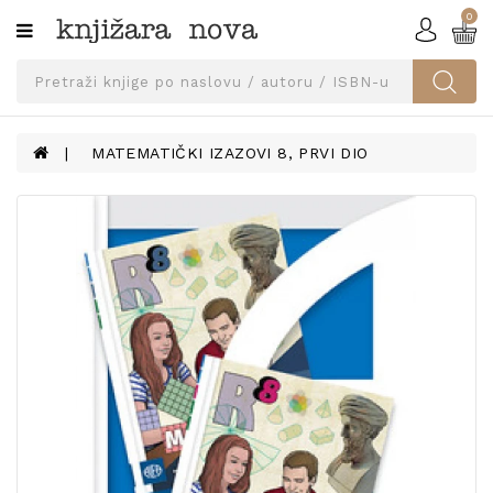
0
Kategorije
SVEUČILIŠNA
IZDANJA
UDŽBENICI
MATEMATIČKI IZAZOVI 8, PRVI DIO
KNJIGE
PRIBOR
I
OPREMA
NARUČI
UDŽBENIKE!
BLOG
KONTAKT