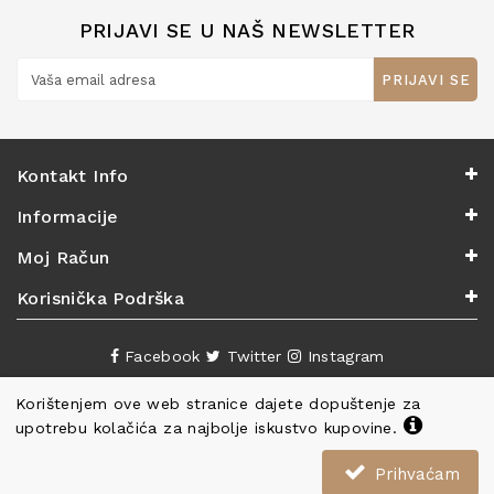
PRIJAVI SE U NAŠ NEWSLETTER
PRIJAVI SE
Kontakt Info
Informacije
Moj Račun
Korisnička Podrška
Facebook
Twitter
Instagram
Korištenjem ove web stranice dajete dopuštenje za
upotrebu kolačića za najbolje iskustvo kupovine.
Prihvaćam
Copyright ©
Knjižara Nova
. Sva prava pridržana.