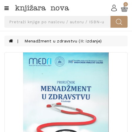
0
Kategorije
SVEUČILIŠNA
IZDANJA
UDŽBENICI
Menadžment u zdravstvu (II: izdanje)
KNJIGE
PRIBOR
I
OPREMA
NARUČI
UDŽBENIKE!
BLOG
KONTAKT