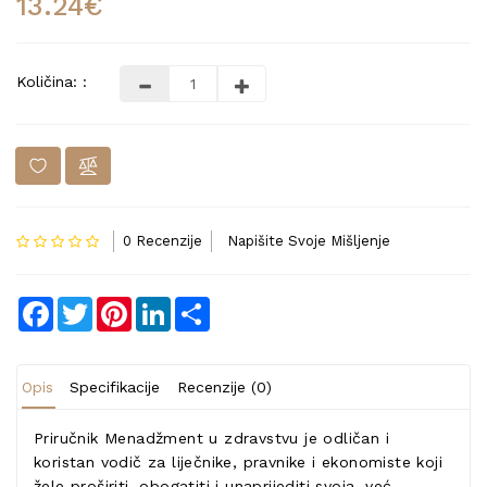
13.24€
Količina: :
0 Recenzije
Napišite Svoje Mišljenje
Facebook
Twitter
Pinterest
LinkedIn
Share
Opis
Specifikacije
Recenzije (0)
Priručnik Menadžment u zdravstvu je odličan i
koristan vodič za liječnike, pravnike i ekonomiste koji
žele proširiti, obogatiti i unaprijediti svoja, već