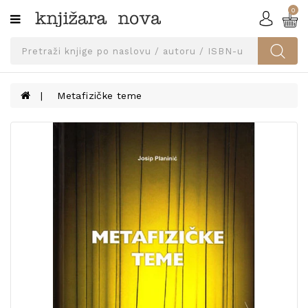
0
Kategorije
SVEUČILIŠNA
IZDANJA
UDŽBENICI
Metafizičke teme
KNJIGE
PRIBOR
I
OPREMA
NARUČI
UDŽBENIKE!
BLOG
KONTAKT