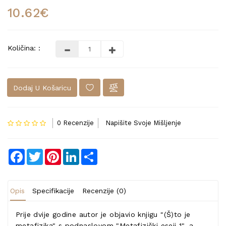
10.62€
Količina: :
Dodaj U Košaricu
0 Recenzije
Napišite Svoje Mišljenje
Facebook
Twitter
Pinterest
LinkedIn
Share
Opis
Specifikacije
Recenzije (0)
Prije dvije godine autor je objavio knjigu "(Š)to je
metafizika" s podnaslovom "Metafizički eseji 1", a