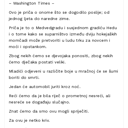
– Washington Times –
Ovo je priča o onome što se dogodilo poslije; od
jednog ljeta do naredne zime.
Priča je to o Medvedgradu i susjednom gradiću Hedu
i o tome kako se suparništvo između dviju hokejaških
momčadi može pretvoriti u ludu trku za novcem i
moći i opstankom.
Zbog nekih ćemo se djevojaka ponositi, zbog nekih
ćemo dječaka postati veliki.
Mladići odjeveni u različite boje u mračnoj će se šumi
boriti do smrti.
Jedan će automobil juriti kroz noć.
Reći ćemo da je bila riječ o prometnoj nesreći, ali
nesreće se događaju slučajno.
Znat ćemo da smo ovu mogli spriječiti.
Za ovu je netko kriv.