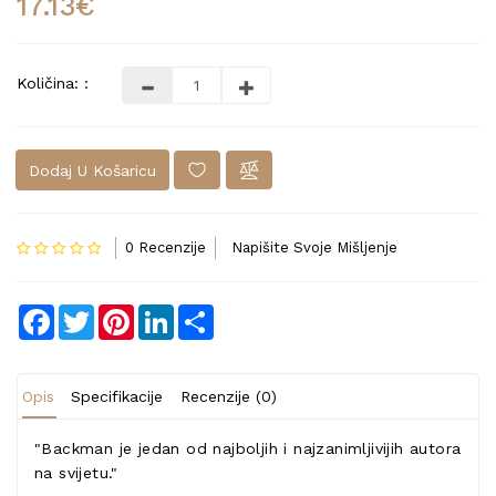
17.13€
Količina: :
Dodaj U Košaricu
0 Recenzije
Napišite Svoje Mišljenje
Facebook
Twitter
Pinterest
LinkedIn
Share
Opis
Specifikacije
Recenzije (0)
"Backman je jedan od najboljih i najzanimljivijih autora
na svijetu."