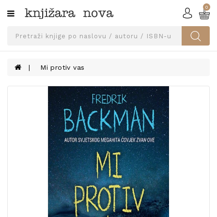
0
Kategorije
SVEUČILIŠNA
IZDANJA
UDŽBENICI
Mi protiv vas
KNJIGE
PRIBOR
I
OPREMA
NARUČI
UDŽBENIKE!
BLOG
KONTAKT