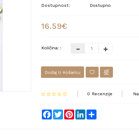
Dostupnost:
Dostupno
16.59€
Količina: :
Dodaj U Košaricu
0 Recenzije
Na
Facebook
Twitter
Pinterest
LinkedIn
Share