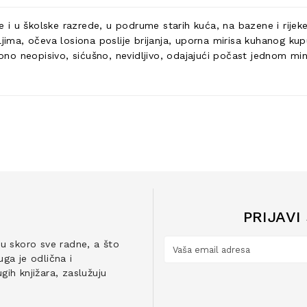
rme i u školske razrede, u podrume starih kuća, na bazene i rij
jima, očeva losiona poslije brijanja, uporna mirisa kuhanog kup
e ono neopisivo, sićušno, nevidljivo, odajajući počast jednom mi
PRIJAVI
ju skoro sve radne, a što
ga je odlična i
ih knjižara, zaslužuju