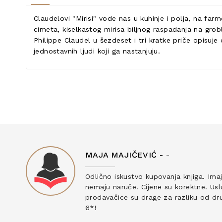
Claudelovi "Mirisi" vode nas u kuhinje i polja, na fa
cimeta, kiselkastog mirisa biljnog raspadanja na grobl
Philippe Claudel u šezdeset i tri kratke priče opisuj
jednostavnih ljudi koji ga nastanjuju.
MAJA MAJIČEVIĆ -
-
ku
Odlično iskustvo kupovanja knjiga. Ima
nemaju naruče. Cijene su korektne. Uslu
prodavačice su drage za razliku od drug
6*!