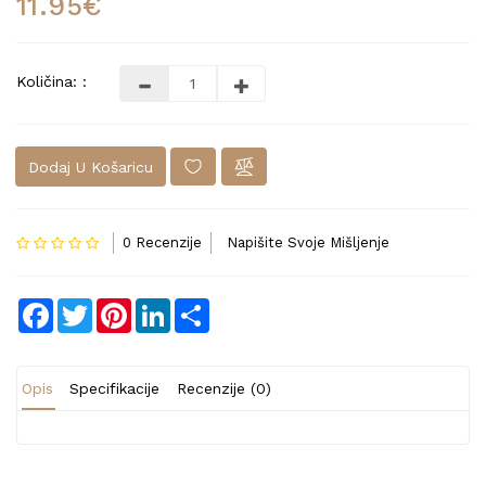
11.95€
Količina: :
Dodaj U Košaricu
0 Recenzije
Napišite Svoje Mišljenje
Facebook
Twitter
Pinterest
LinkedIn
Share
Opis
Specifikacije
Recenzije (0)