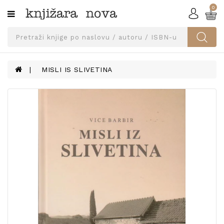
0
Kategorije
SVEUČILIŠNA
IZDANJA
UDŽBENICI
MISLI IS SLIVETINA
KNJIGE
PRIBOR
I
OPREMA
NARUČI
UDŽBENIKE!
BLOG
KONTAKT