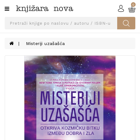
0
Kategorije
SVEUČILIŠNA
IZDANJA
UDŽBENICI
Misteriji uzašašća
KNJIGE
PRIBOR
I
OPREMA
NARUČI
UDŽBENIKE!
BLOG
KONTAKT