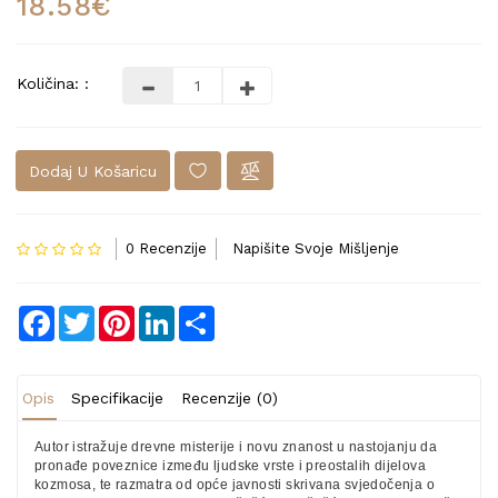
18.58€
Količina: :
Dodaj U Košaricu
0 Recenzije
Napišite Svoje Mišljenje
Facebook
Twitter
Pinterest
LinkedIn
Share
Opis
Specifikacije
Recenzije (0)
Autor istražuje drevne misterije i novu znanost u nastojanju da
pronađe poveznice između ljudske vrste i preostalih dijelova
kozmosa, te razmatra od opće javnosti skrivana svjedočenja o