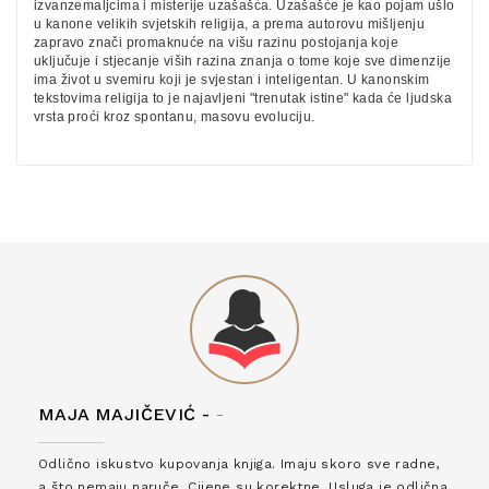
izvanzemaljcima i misterije uzašašća. Uzašašće je kao pojam ušlo
u kanone velikih svjetskih religija, a prema autorovu mišljenju
zapravo znači promaknuće na višu razinu postojanja koje
uključuje i stjecanje viših razina znanja o tome koje sve dimenzije
ima život u svemiru koji je svjestan i inteligentan. U kanonskim
tekstovima religija to je najavljeni "trenutak istine" kada će ljudska
vrsta proći kroz spontanu, masovu evoluciju.
MAJA MAJIČEVIĆ -
-
Odlično iskustvo kupovanja knjiga. Imaju skoro sve radne,
a što nemaju naruče. Cijene su korektne. Usluga je odlična