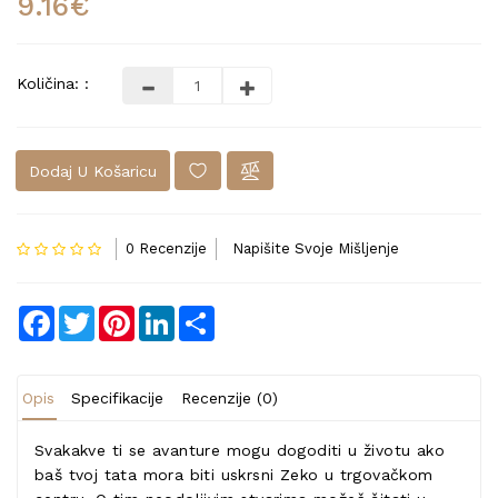
9.16€
Količina: :
Dodaj U Košaricu
0 Recenzije
Napišite Svoje Mišljenje
Facebook
Twitter
Pinterest
LinkedIn
Share
Opis
Specifikacije
Recenzije (0)
Svakakve ti se avanture mogu dogoditi u životu ako
baš tvoj tata mora biti uskrsni Zeko u trgovačkom