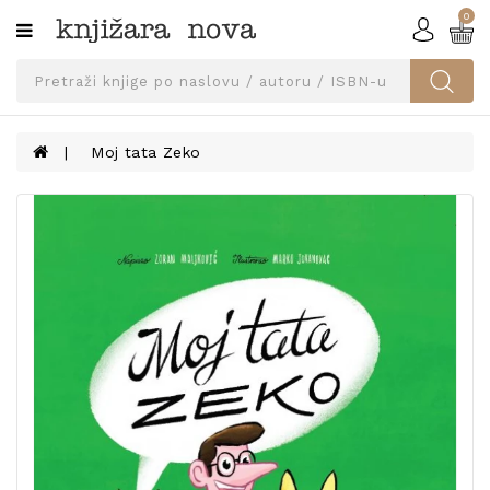
0
Kategorije
SVEUČILIŠNA
IZDANJA
UDŽBENICI
Moj tata Zeko
KNJIGE
PRIBOR
I
OPREMA
NARUČI
UDŽBENIKE!
BLOG
KONTAKT