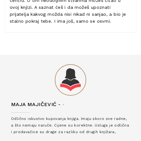
centru. O tim neodoljivim stvarima možeš čitati u
ovoj knjizi. A saznat ćeš i da možeš upoznati
prijatelja kakvog možda nisi nikad ni sanjao, a bio je
stalno pokraj tebe. I ima još, samo se osvrni.
MAJA MAJIČEVIĆ -
-
Odlično iskustvo kupovanja knjiga. Imaju skoro sve radne,
a što nemaju naruče. Cijene su korektne. Usluga je odlična
i prodavačice su drage za razliku od drugih knjižara,
zaslužuju 6*!