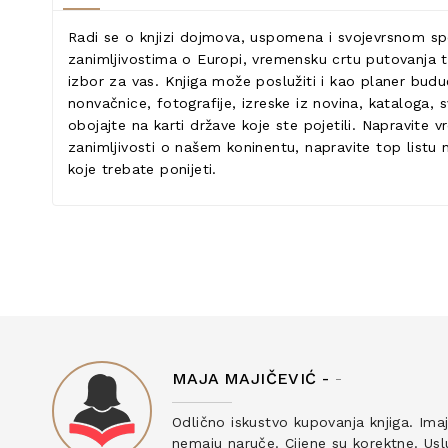
Radi se o knjizi dojmova, uspomena i svojevrsnom spo
zanimljivostima o Europi, vremensku crtu putovanja t
izbor za vas. Knjiga može poslužiti i kao planer budu
nonvačnice, fotografije, izreske iz novina, kataloga,
obojajte na karti države koje ste pojetili. Napravite 
zanimljivosti o našem koninentu, napravite top listu na
koje trebate ponijeti.
MAJA MAJIČEVIĆ -
-
ku
Odlično iskustvo kupovanja knjiga. Ima
nemaju naruče. Cijene su korektne. Uslu