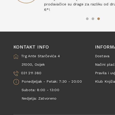
prodavačice su drage za razliku od drug
6*!
KONTAKT INFO
INFORM
Trg Ante Starčevića 4
Dostava
31000, Osijek
Načini plać
031 211 380
Pravila i uv
Ponedjeljak - Petak: 7:30 - 20:00
Klub Knjiž
Subota: 8:00 - 13:00
Nedjelja: Zatvoreno