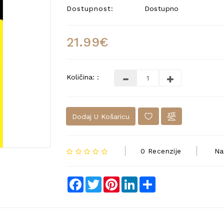
Dostupnost:
Dostupno
21.99€
Količina: :
Dodaj U Košaricu
0 Recenzije
Na
Facebook
Twitter
Pinterest
LinkedIn
Share