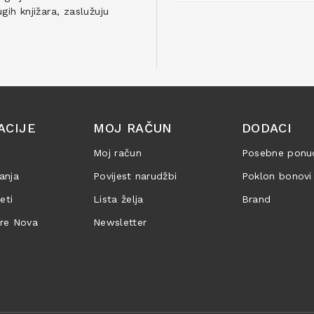
ih knjižara, zaslužuju
ACIJE
MOJ RAČUN
DODACI
Moj račun
Posebne ponu
anja
Povijest narudžbi
Poklon bonovi
jeti
Lista želja
Brand
are Nova
Newsletter