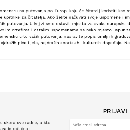
menaru na putovanja po Europi koju će čitatelj koristiti kao s
e upitnike za čitatelja. Ako želite sačuvati svoje uspomene i 
ćih putovanja. U knjizi smo ostavili mjesto za svaku europsku d
 svojim crtežima i ostalim uspomenama na neko mjesto. Ispunite 
vremensku crtu vaših putovanja, napravite popis omiljnih gradova
jdražih pića i jela, najdražih sportskih i kulturnih događaja. Na
PRIJAVI
ju skoro sve radne, a što
ga je odlična i