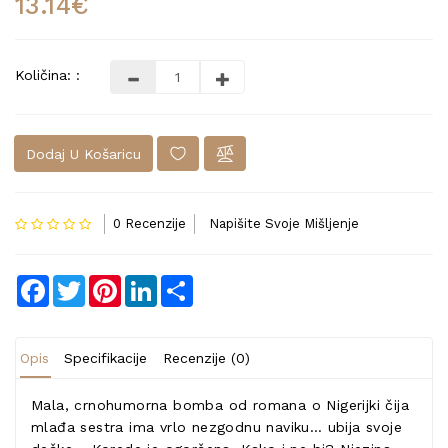
13.14€
Količina: :
Dodaj U Košaricu
0 Recenzije
Napišite Svoje Mišljenje
Facebook
Twitter
Pinterest
LinkedIn
Share
Opis
Specifikacije
Recenzije (0)
Mala, crnohumorna bomba od romana o Nigerijki čija
mlađa sestra ima vrlo nezgodnu naviku… ubija svoje