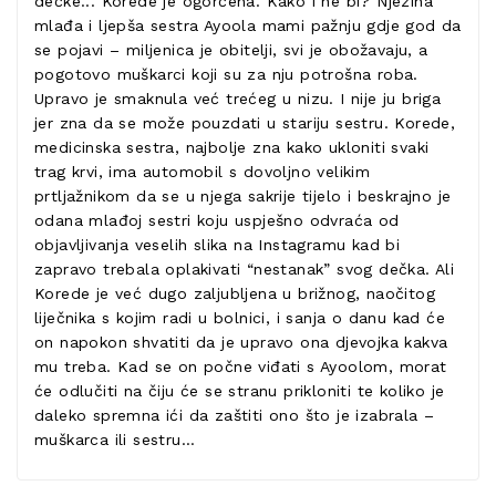
dečke... Korede je ogorčena. Kako i ne bi? Njezina
mlađa i ljepša sestra Ayoola mami pažnju gdje god da
se pojavi – miljenica je obitelji, svi je obožavaju, a
pogotovo muškarci koji su za nju potrošna roba.
Upravo je smaknula već trećeg u nizu. I nije ju briga
jer zna da se može pouzdati u stariju sestru. Korede,
medicinska sestra, najbolje zna kako ukloniti svaki
trag krvi, ima automobil s dovoljno velikim
prtljažnikom da se u njega sakrije tijelo i beskrajno je
odana mlađoj sestri koju uspješno odvraća od
objavljivanja veselih slika na Instagramu kad bi
zapravo trebala oplakivati “nestanak” svog dečka. Ali
Korede je već dugo zaljubljena u brižnog, naočitog
liječnika s kojim radi u bolnici, i sanja o danu kad će
on napokon shvatiti da je upravo ona djevojka kakva
mu treba. Kad se on počne viđati s Ayoolom, morat
će odlučiti na čiju će se stranu prikloniti te koliko je
daleko spremna ići da zaštiti ono što je izabrala –
muškarca ili sestru…