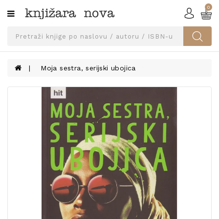
0
Kategorije
SVEUČILIŠNA
IZDANJA
UDŽBENICI
Moja sestra, serijski ubojica
KNJIGE
PRIBOR
I
OPREMA
NARUČI
UDŽBENIKE!
BLOG
KONTAKT