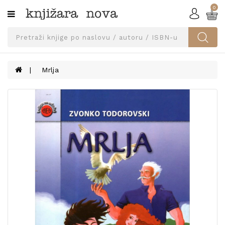
0
Kategorije
SVEUČILIŠNA
IZDANJA
UDŽBENICI
Mrlja
KNJIGE
PRIBOR
I
OPREMA
NARUČI
UDŽBENIKE!
BLOG
KONTAKT