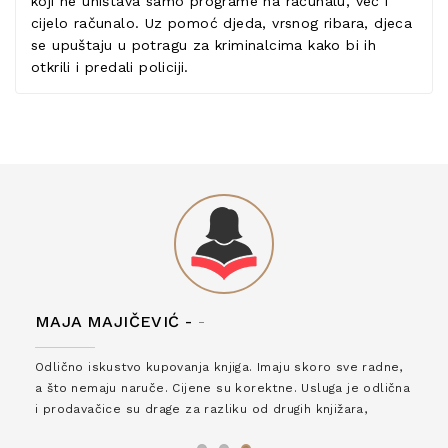
koji ne uništava samo programe na računalu, već i
cijelo računalo. Uz pomoć djeda, vrsnog ribara, djeca
se upuštaju u potragu za kriminalcima kako bi ih
otkrili i predali policiji.
MAJA MAJIČEVIĆ -
-
Odlično iskustvo kupovanja knjiga. Imaju skoro sve radne,
a što nemaju naruče. Cijene su korektne. Usluga je odlična
i prodavačice su drage za razliku od drugih knjižara,
zaslužuju 6*!