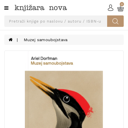
0
Kategorije
SVEUČILIŠNA
IZDANJA
UDŽBENICI
Muzej samoubojstava
KNJIGE
PRIBOR
I
OPREMA
NARUČI
UDŽBENIKE!
BLOG
KONTAKT