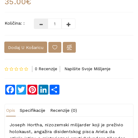
35.00€
Količina: :
Dodaj U Košaricu
0 Recenzije
Napišite Svoje Mišljenje
Facebook
Twitter
Pinterest
LinkedIn
Share
Opis
Specifikacije
Recenzije (0)
Joseph Hortha, nizozemski milijarder koji je preživio
holokaust, angažira disidentskog pisca Ariela da