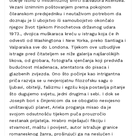
otkrije istinu o misterioznoj smrti Salvadora Allendea.
Vezani iznimnim poštovanjem prema pokojnom
čileanskom predsjedniku i neutaživom potrebom da
doznaju je li ubojstvo ili samoubojstvo okončalo
njegov život tijekom Pinochetova državnog udara
1973., dvojica muškaraca kreću u istragu koja će ih
odvesti od Washingtona i New Yorka, preko Santiaga i
Valparaísa sve do Londona. Tijekom ove uzbudljive
istrage pred čitateljem se niže galerija najšarolikijih
likova, od grobara, fotografa vjenčanja koji predviđa
budućnost mladenaca, atentatora do pisaca i
glazbenih zvijezda. Ono što počinje kao intrigantna
priča razvija se u nevjerojatnu filozofsku sagu o
ljubavi, obitelji, fašizmu i egzilu koja postavlja pitanje
što dugujemo svijetu, jedni drugima i sebi. I dok se
Joseph bori s činjenicom da se obogatio nesvjesno
uništavajući planet, Ariela proganja misao da je
svojom odsutnošću tijekom puča prouzročio
nestanak prijatelja. Hrabro miješajući fikciju i
stvarnost, maštu i povijest, autor istražuje granice
romanesknog žanra, proširujući ga na neslućen i