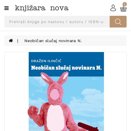
0
Kategorije
SVEUČILIŠNA
IZDANJA
UDŽBENICI
Neobičan slučaj novinara N.
KNJIGE
PRIBOR
I
OPREMA
NARUČI
UDŽBENIKE!
BLOG
KONTAKT