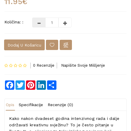
11.95€
Količina: :
Dodaj U Košaricu
0 Recenzije
Napišite Svoje Mišljenje
Facebook
Twitter
Pinterest
LinkedIn
Share
Opis
Specifikacije
Recenzije (0)
Kako nakon dvadeset godina intenzivnog rada i dalje
održavati kreativnu svježinu? To je često pitanje u