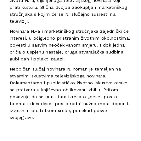
životu N.-a, cijenjenoga televizijskog novinara koji
prati kulturu. Slična dvojba zaokuplja i marketinškog
stručnjaka s kojim će se N. slučajno susresti na
televiziji.
Novinara N.-a i marketinškog stručnjaka zajednički će
interesi, u očigledno pristranim životnim okolnostima,
odvesti u sasvim neočekivanom smjeru. I dok jedna
priča o uspjehu nastaje, druga stvaralačka sudbina
gubi dah i polako zalazi.
Neobičan slučaj novinara N. roman je temeljen na
stvarnim iskustvima televizijskoga novinara.
Dokumentarno i publicističko životno iskustvo ovako
se pretvara u književno oblikovanu zbilju. Pritom
pokazuje da se ona stara izreka o „deset posto
talenta i devedeset posto rada“ nužno mora dopuniti
izvjesnim postotkom sreće, ponekad posve
svojeglave.