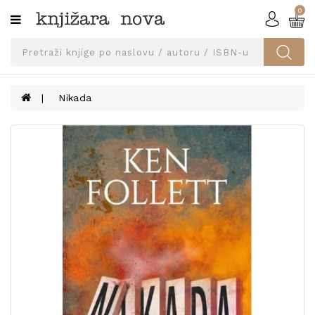
0
Kategorije
SVEUČILIŠNA
IZDANJA
UDŽBENICI
Nikada
KNJIGE
PRIBOR
I
OPREMA
NARUČI
UDŽBENIKE!
BLOG
KONTAKT