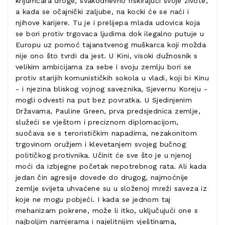
krijumčara droge, svakodnevno riskirajući svoje živote,
a kada se očajnički zaljube, na kocki će se naći i
njihove karijere. Tu je i prelijepa mlada udovica koja
se bori protiv trgovaca ljudima dok ilegalno putuje u
Europu uz pomoć tajanstvenog muškarca koji možda
nije ono što tvrdi da jest. U Kini, visoki dužnosnik s
velikim ambicijama za sebe i svoju zemlju bori se
protiv starijih komunističkih sokola u vladi, koji bi Kinu
- i njezina bliskog vojnog saveznika, Sjevernu Koreju -
mogli odvesti na put bez povratka. U Sjedinjenim
Državama, Pauline Green, prva predsjednica zemlje,
služeći se vještom i preciznom diplomacijom,
suočava se s terorističkim napadima, nezakonitom
trgovinom oružjem i klevetanjem svojeg bučnog
političkog protivnika. Učinit će sve što je u njenoj
moći da izbjegne početak nepotrebnog rata. Ali kada
jedan čin agresije dovede do drugog, najmoćnije
zemlje svijeta uhvaćene su u složenoj mreži saveza iz
koje ne mogu pobjeći. I kada se jednom taj
mehanizam pokrene, može li itko, uključujući one s
najboljim namjerama i najelitnijim vještinama,