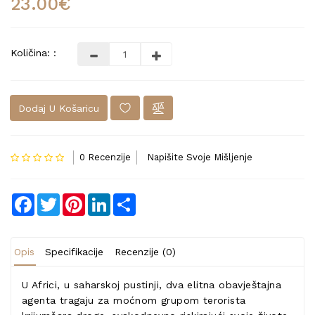
23.00€
Količina: :
Dodaj U Košaricu
0 Recenzije
Napišite Svoje Mišljenje
Facebook
Twitter
Pinterest
LinkedIn
Share
Opis
Specifikacije
Recenzije (0)
U Africi, u saharskoj pustinji, dva elitna obavještajna
agenta tragaju za moćnom grupom terorista