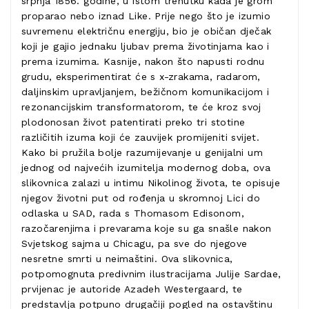
srpnja 1856. godine, u istom trenutku kada je grom
proparao nebo iznad Like. Prije nego što je izumio
suvremenu električnu energiju, bio je običan dječak
koji je gajio jednaku ljubav prema životinjama kao i
prema izumima. Kasnije, nakon što napusti rodnu
grudu, eksperimentirat će s x-zrakama, radarom,
daljinskim upravljanjem, bežičnom komunikacijom i
rezonancijskim transformatorom, te će kroz svoj
plodonosan život patentirati preko tri stotine
različitih izuma koji će zauvijek promijeniti svijet.
Kako bi pružila bolje razumijevanje u genijalni um
jednog od najvećih izumitelja modernog doba, ova
slikovnica zalazi u intimu Nikolinog života, te opisuje
njegov životni put od rođenja u skromnoj Lici do
odlaska u SAD, rada s Thomasom Edisonom,
razočarenjima i prevarama koje su ga snašle nakon
Svjetskog sajma u Chicagu, pa sve do njegove
nesretne smrti u neimaštini. Ova slikovnica,
potpomognuta predivnim ilustracijama Julije Sardae,
prvijenac je autoride Azadeh Westergaard, te
predstavlja potpuno drugačiji pogled na ostavštinu