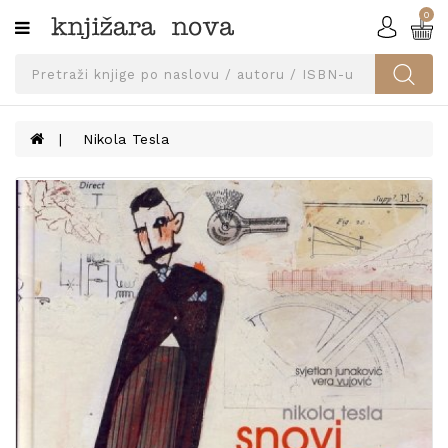
0
Kategorije
SVEUČILIŠNA
IZDANJA
UDŽBENICI
Nikola Tesla
KNJIGE
PRIBOR
I
OPREMA
NARUČI
UDŽBENIKE!
BLOG
KONTAKT