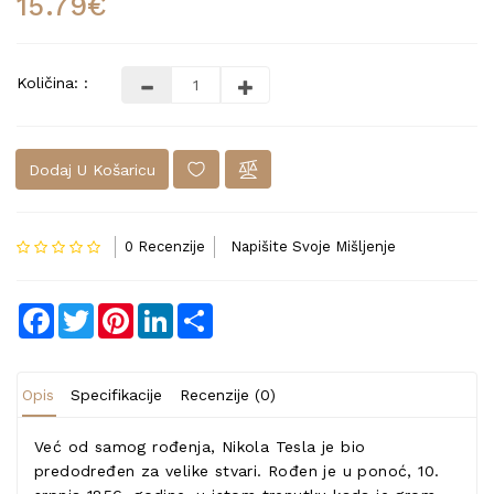
15.79€
Količina: :
Dodaj U Košaricu
0 Recenzije
Napišite Svoje Mišljenje
Facebook
Twitter
Pinterest
LinkedIn
Share
Opis
Specifikacije
Recenzije (0)
Već od samog rođenja, Nikola Tesla je bio
predodređen za velike stvari. Rođen je u ponoć, 10.