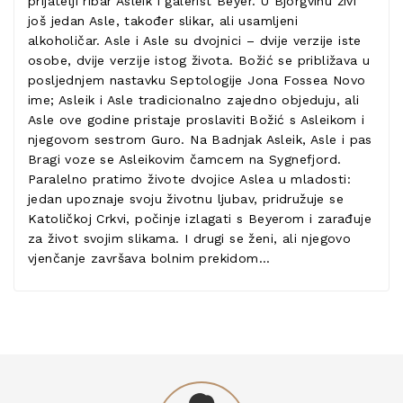
prijatelji ribar Asleik i galerist Beyer. U Bjorgvinu živi
još jedan Asle, također slikar, ali usamljeni
alkoholičar. Asle i Asle su dvojnici – dvije verzije iste
osobe, dvije verzije istog života. Božić se približava u
posljednjem nastavku Septologije Jona Fossea Novo
ime; Asleik i Asle tradicionalno zajedno objeduju, ali
Asle ove godine pristaje proslaviti Božić s Asleikom i
njegovom sestrom Guro. Na Badnjak Asleik, Asle i pas
Bragi voze se Asleikovim čamcem na Sygnefjord.
Paralelno pratimo živote dvojice Aslea u mladosti:
jedan upoznaje svoju životnu ljubav, pridružuje se
Katoličkoj Crkvi, počinje izlagati s Beyerom i zarađuje
za život svojim slikama. I drugi se ženi, ali njegovo
vjenčanje završava bolnim prekidom...