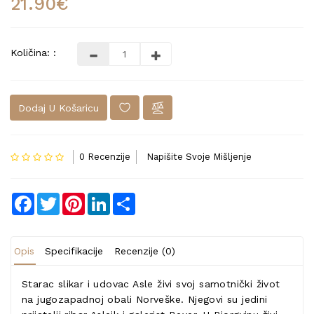
21.90€
Količina: :
Dodaj U Košaricu
0 Recenzije
Napišite Svoje Mišljenje
Facebook
Twitter
Pinterest
LinkedIn
Share
Opis
Specifikacije
Recenzije (0)
Starac slikar i udovac Asle živi svoj samotnički život
na jugozapadnoj obali Norveške. Njegovi su jedini