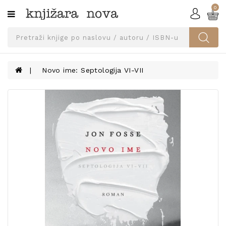
0
Kategorije
SVEUČILIŠNA
IZDANJA
UDŽBENICI
Novo ime: Septologija VI-VII
KNJIGE
PRIBOR
I
OPREMA
NARUČI
UDŽBENIKE!
BLOG
KONTAKT