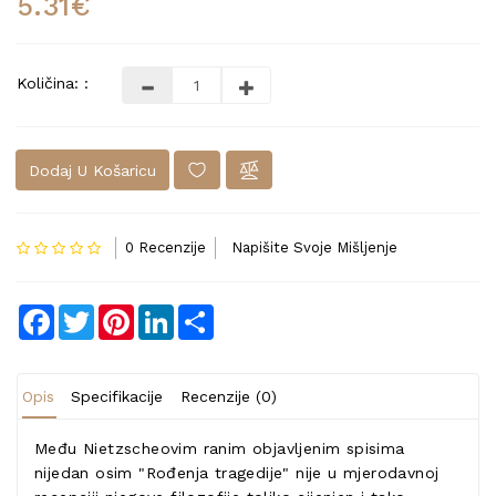
5.31€
Količina: :
Dodaj U Košaricu
0 Recenzije
Napišite Svoje Mišljenje
Facebook
Twitter
Pinterest
LinkedIn
Share
Opis
Specifikacije
Recenzije (0)
Među Nietzscheovim ranim objavljenim spisima
nijedan osim "Rođenja tragedije" nije u mjerodavnoj