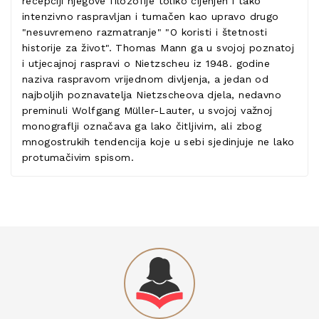
recepciji njegove filozofije toliko cijenjen i tako
intenzivno raspravljan i tumačen kao upravo drugo
"nesuvremeno razmatranje" "O koristi i štetnosti
historije za život". Thomas Mann ga u svojoj poznatoj
i utjecajnoj raspravi o Nietzscheu iz 1948. godine
naziva raspravom vrijednom divljenja, a jedan od
najboljih poznavatelja Nietzscheova djela, nedavno
preminuli Wolfgang Müller-Lauter, u svojoj važnoj
monograflji označava ga lako čitljivim, ali zbog
mnogostrukih tendencija koje u sebi sjedinjuje ne lako
protumačivim spisom.