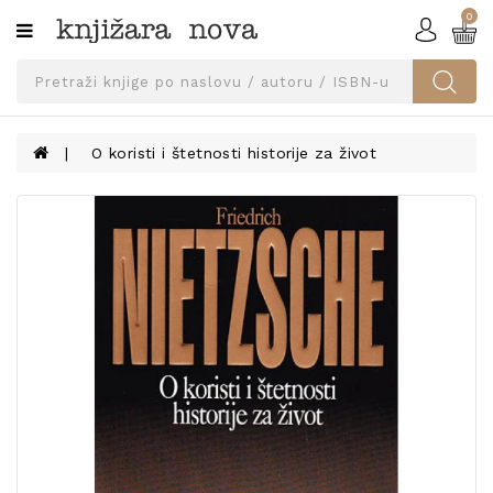
0
Kategorije
SVEUČILIŠNA
IZDANJA
UDŽBENICI
O koristi i štetnosti historije za život
KNJIGE
PRIBOR
I
OPREMA
NARUČI
UDŽBENIKE!
BLOG
KONTAKT