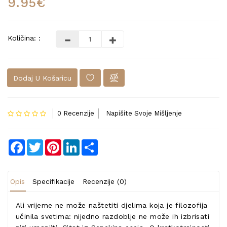
9.95€
Količina: :
Dodaj U Košaricu
0 Recenzije
Napišite Svoje Mišljenje
Facebook
Twitter
Pinterest
LinkedIn
Share
Opis
Specifikacije
Recenzije (0)
Ali vrijeme ne može naštetiti djelima koja je filozofija
učinila svetima: nijedno razdoblje ne može ih izbrisati