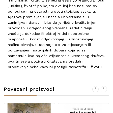
niti umanjiti. Citat iz Senekina eseja „O kratkotrajnosti
ljudskog života“ po kojem ova knjižica nosi naslov
odnosi se i na ostavštinu ovog stoičkog velikana.
Njegova promišljanja i načela univerzalna su i
zanimljiva i danas – bilo da je riječ o kvalitetnijem
provođenju dragocjenog vremena, redefiniranju
značenja dokolice ili oštroj kritici nepotrebne
rasipnosti u korist odgovornijeg i jednostavnijeg
načina bivanja. U stalnoj utrci za stjecanjem ili
održavanjem materijalnih dobara koja su se
nametnula kao najviša vrijednost suvremenog društva,
ova tri eseja pozivaju čitatelja na predah i
propitivanje sebe kako bi postigli ravnotežu u životu.
Povezani proizvodi