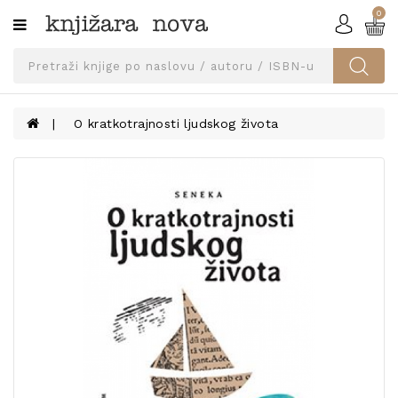
0
Kategorije
SVEUČILIŠNA
IZDANJA
UDŽBENICI
O kratkotrajnosti ljudskog života
KNJIGE
PRIBOR
I
OPREMA
NARUČI
UDŽBENIKE!
BLOG
KONTAKT