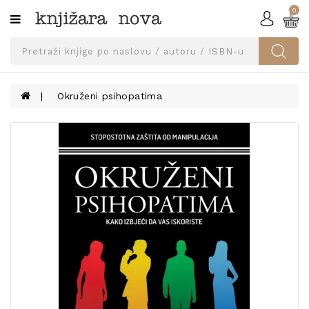
0
Kategorije
SVEUČILIŠNA
IZDANJA
UDŽBENICI
Okruženi psihopatima
KNJIGE
PRIBOR
I
OPREMA
NARUČI
UDŽBENIKE!
BLOG
KONTAKT