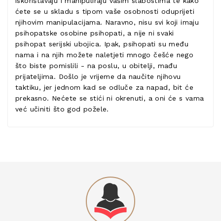
iskorištavaju i manipuliraju vašim slabostima te kako
ćete se u skladu s tipom vaše osobnosti oduprijeti
njihovim manipulacijama. Naravno, nisu svi koji imaju
psihopatske osobine psihopati, a nije ni svaki
psihopat serijski ubojica. Ipak, psihopati su među
nama i na njih možete naletjeti mnogo češće nego
što biste pomislili - na poslu, u obitelji, mađu
prijateljima. Došlo je vrijeme da naučite njihovu
taktiku, jer jednom kad se odluče za napad, bit će
prekasno. Nećete se stići ni okrenuti, a oni će s vama
već učiniti što god požele.