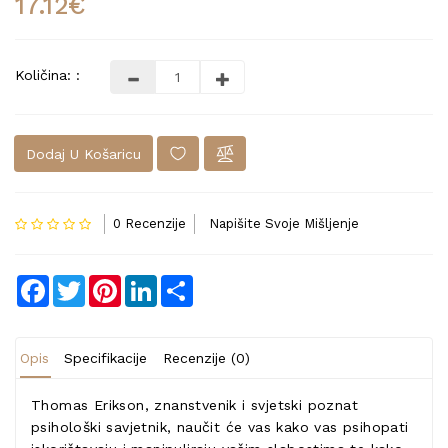
17.12€
Količina: :
Dodaj U Košaricu
0 Recenzije
Napišite Svoje Mišljenje
Facebook
Twitter
Pinterest
LinkedIn
Share
Opis
Specifikacije
Recenzije (0)
Thomas Erikson, znanstvenik i svjetski poznat
psihološki savjetnik, naučit će vas kako vas psihopati