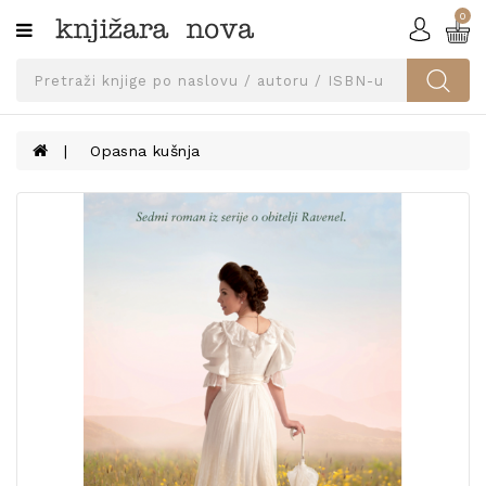
0
Kategorije
SVEUČILIŠNA
IZDANJA
UDŽBENICI
Opasna kušnja
KNJIGE
PRIBOR
I
OPREMA
NARUČI
UDŽBENIKE!
BLOG
KONTAKT