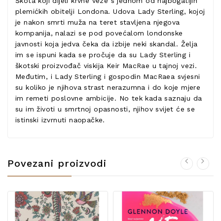
Škota koji dijeli krvne veze s jednom od najbogatijih
plemićkih obitelji Londona. Udova Lady Sterling, kojoj
je nakon smrti muža na teret stavljena njegova
kompanija, nalazi se pod povećalom londonske
javnosti koja jedva čeka da izbije neki skandal. Želja
im se ispuni kada se pročuje da su Lady Sterling i
škotski proizvođač viskija Keir MacRae u tajnoj vezi.
Međutim, i Lady Sterling i gospodin MacRaea svjesni
su koliko je njihova strast nerazumna i do koje mjere
im remeti poslovne ambicije. No tek kada saznaju da
su im životi u smrtnoj opasnosti, njihov svijet će se
istinski izvrnuti naopačke.
Povezani proizvodi