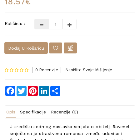
18.57€
Količina: :
Dodaj U Košaricu
0 Recenzije
Napišite Svoje Mišljenje
Facebook
Twitter
Pinterest
LinkedIn
Share
Opis
Specifikacije
Recenzije (0)
U središtu sedmog nastavka serijala o obitelji Ravenel
smještena je strastvena romansa između udovice i