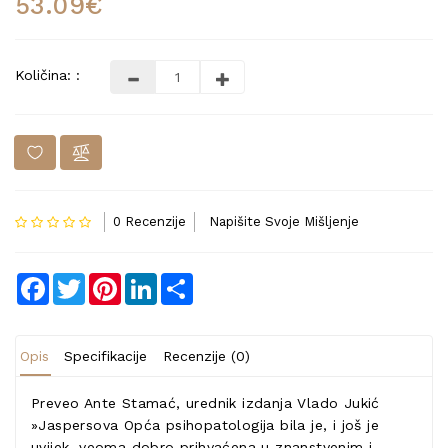
53.09€
Količina: :
0 Recenzije
Napišite Svoje Mišljenje
Facebook
Twitter
Pinterest
LinkedIn
Share
Opis
Specifikacije
Recenzije (0)
Preveo Ante Stamać, urednik izdanja Vlado Jukić
»Jaspersova Opća psihopatologija bila je, i još je
uvijek, veoma dobro prihvaćena u znanstvenim i