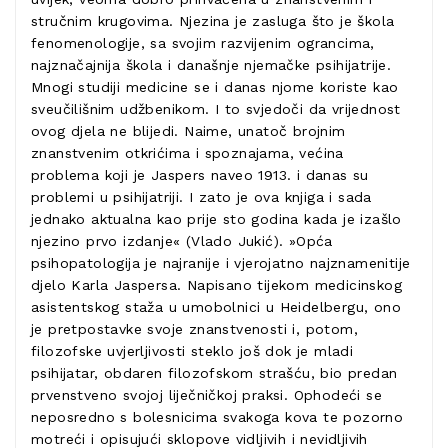
stručnim krugovima. Njezina je zasluga što je škola
fenomenologije, sa svojim razvijenim ograncima,
najznačajnija škola i današnje njemačke psihijatrije.
Mnogi studiji medicine se i danas njome koriste kao
sveučilišnim udžbenikom. I to svjedoči da vrijednost
ovog djela ne blijedi. Naime, unatoč brojnim
znanstvenim otkrićima i spoznajama, većina
problema koji je Jaspers naveo 1913. i danas su
problemi u psihijatriji. I zato je ova knjiga i sada
jednako aktualna kao prije sto godina kada je izašlo
njezino prvo izdanje« (Vlado Jukić). »Opća
psihopatologija je najranije i vjerojatno najznamenitije
djelo Karla Jaspersa. Napisano tijekom medicinskog
asistentskog staža u umobolnici u Heidelbergu, ono
je pretpostavke svoje znanstvenosti i, potom,
filozofske uvjerljivosti steklo još dok je mladi
psihijatar, obdaren filozofskom strašću, bio predan
prvenstveno svojoj liječničkoj praksi. Ophodeći se
neposredno s bolesnicima svakoga kova te pozorno
motreći i opisujući sklopove vidljivih i nevidljivih