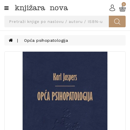
0
Kategorije
SVEUČILIŠNA
IZDANJA
UDŽBENICI
Opća psihopatologija
KNJIGE
PRIBOR
I
OPREMA
NARUČI
UDŽBENIKE!
BLOG
KONTAKT