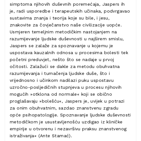
simptoma njihovih duševnih poremećaja, Jaspers ih
je, radi usporedbe i terapeutskih učinaka, podvrgavao
sustavima znanja i teorija koje su bile, i jesu,
znakovite za čovječanstvo naše civilizacije uopće.
Usmjeren temeljnim metodičkim nastojanjem na
razumijevanje ljudske duševnosti u najširem smislu,
Jaspers se zalaže za spoznavanje u kojemu je
uspostava kauzalnih odnosa u procesima bolesti tek
početni preduvjet, nešto što se nadaje u prvoj
očitosti. Zalažući se dakle za metodu obuhvatna
razumijevanja i tumačenja ljudske duše, što i
vrijednosno i učinkom nadilazi puku uspostavu
uzročno-posljedičnih stupnjeva u procesu njihovih
mogućih »otklona od normale« koji se obično
proglašavaju »bolešću«, Jaspers je, uvijek u potrazi
za onim obuhvatnim, sazdao znanstvenu zgradu
opće psihopatologije. Spoznavanje ljudske duševnosti
metodičkom je usustavljenošću uzdigao iz kliničke
empirije u otvorenu i nezavršivu praksu znanstvenog
istraživanja« (Ante Stamać).