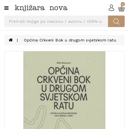
0
Kategorije
SVEUČILIŠNA
IZDANJA
UDŽBENICI
Općina Crkveni Bok u drugom svjetskom ratu
KNJIGE
PRIBOR
I
OPREMA
NARUČI
UDŽBENIKE!
BLOG
KONTAKT