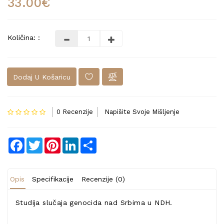
33.00€
Količina: :
Dodaj U Košaricu
0 Recenzije
Napišite Svoje Mišljenje
Facebook
Twitter
Pinterest
LinkedIn
Share
Opis
Specifikacije
Recenzije (0)
Studija slučaja genocida nad Srbima u NDH.