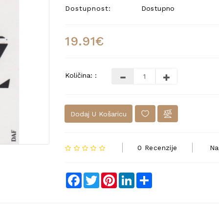
Dostupnost:
Dostupno
19.91€
Količina: :
Dodaj U Košaricu
0 Recenzije
Na
Facebook
Twitter
Pinterest
LinkedIn
Share