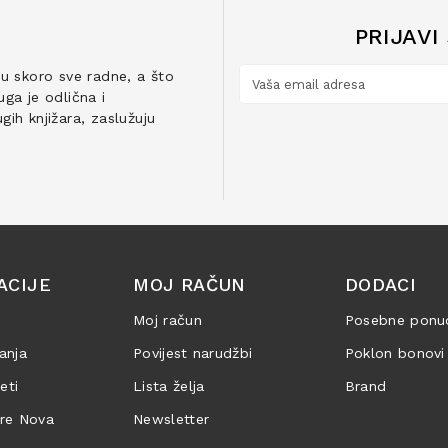
PRIJAVI
ju skoro sve radne, a što
ga je odlična i
ih knjižara, zaslužuju
ACIJE
MOJ RAČUN
DODACI
Moj račun
Posebne ponu
anja
Povijest narudžbi
Poklon bonovi
jeti
Lista želja
Brand
are Nova
Newsletter