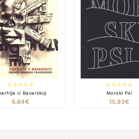
arhija U Bavarskoj
Morski Psi
6.64€
15.93€