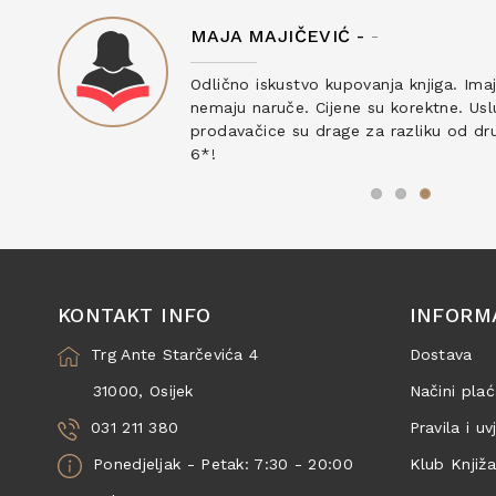
MAJA MAJIČEVIĆ -
-
ku
Odlično iskustvo kupovanja knjiga. Ima
nemaju naruče. Cijene su korektne. Uslu
prodavačice su drage za razliku od drug
6*!
KONTAKT INFO
INFORM
Trg Ante Starčevića 4
Dostava
31000, Osijek
Načini plać
031 211 380
Pravila i uv
Ponedjeljak - Petak: 7:30 - 20:00
Klub Knjiž