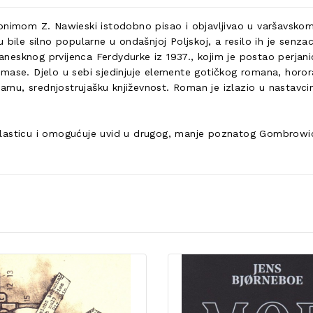
imom Z. Nawieski istodobno pisao i objavljivao u varšavskom
bile silno popularne u ondašnjoj Poljskoj, a resilo ih je senza
esknog prvijenca Ferdydurke iz 1937., kojim je postao perjani
mase. Djelo u sebi sjedinjuje elemente gotičkog romana, horora
arnu, srednjostrujašku književnost. Roman je izlazio u nastavci
lasticu i omogućuje uvid u drugog, manje poznatog Gombrowicz