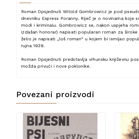
Roman Opsjednuti Witold Gombrowicz je pod pseudon
dnevniku Express Poranny. Riječ je o novinama koje su 
modi i kriminalu. Gombrowicz se, nakon uspjeha roman
izdašan honorar) napisati popularan roman za široke 
želio je napisati „loš roman“ u kojem bi ismijao popul
rujna 1939.
Roman Opsjednuti predstavlja vrhunsku književnu pos
možda privući i nove poklonike.
Povezani proizvodi