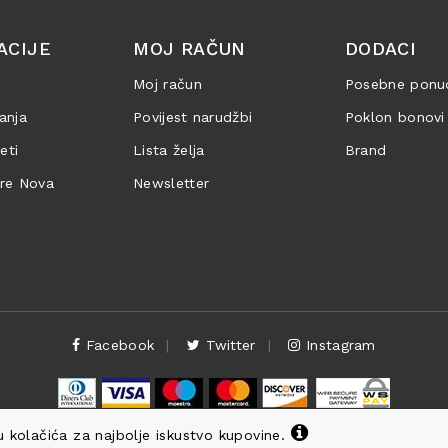
ACIJE
MOJ RAČUN
DODACI
Moj račun
Posebne ponu
anja
Povijest narudžbi
Poklon bonovi
jeti
Lista želja
Brand
are Nova
Newsletter
Facebook
Twitter
Instagram
 kolačića za najbolje iskustvo kupovine.