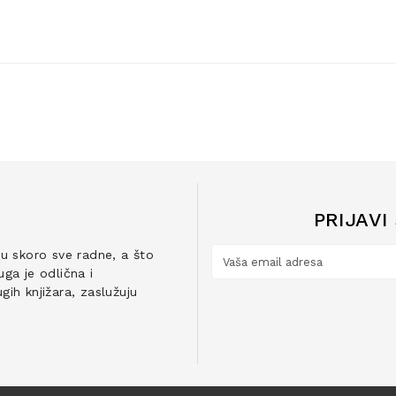
PRIJAVI
ju skoro sve radne, a što
ga je odlična i
ih knjižara, zaslužuju