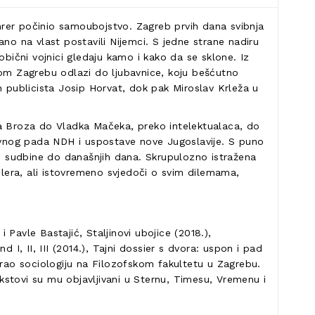
 Führer počinio samoubojstvo. Zagreb prvih dana svibnja
no na vlast postavili Nijemci. S jedne strane nadiru
 obični vojnici gledaju kamo i kako da se sklone. Iz
om Zagrebu odlazi do ljubavnice, koju bešćutno
h publicista Josip Horvat, dok pak Miroslav Krleža u
sipa Broza do Vladka Mačeka, preko intelektualaca, do
tivnog pada NDH i uspostave nove Jugoslavije. S puno
 i sudbine do današnjih dana. Skrupulozno istražena
ilera, ali istovremeno svjedoči o svim dilemama,
Pavle Bastajić, Staljinovi ubojice (2018.),
, II, III (2014.), Tajni dossier s dvora: uspon i pad
omirao sociologiju na Filozofskom fakultetu u Zagrebu.
kstovi su mu objavljivani u Sternu, Timesu, Vremenu i