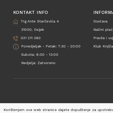
KONTAKT INFO
INFORM
Trg Ante Starčevića 4
Dostava
31000, Osijek
Načini plać
031 211 380
Pravila i uv
Ponedjeljak - Petak: 7:30 - 20:00
Klub Knjiž
Subota: 8:00 - 13:00
Nedjelja: Zatvoreno
Korištenjem ove web stranice dajete dopuštenje za upotrebu