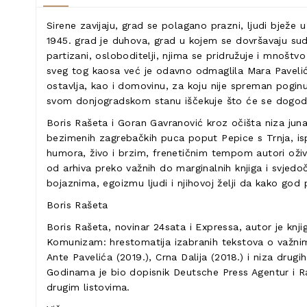
Sirene zavijaju, grad se polagano prazni, ljudi bježe 
1945. grad je duhova, grad u kojem se dovršavaju sudb
partizani, osloboditelji, njima se pridružuje i mnoštvo
sveg tog kaosa već je odavno odmaglila Mara Paveli
ostavlja, kao i domovinu, za koju nije spreman poginu
svom donjogradskom stanu iščekuje što će se dogoditi
Boris Rašeta i Goran Gavranović kroz očišta niza juna
bezimenih zagrebačkih puca poput Pepice s Trnja, isp
humora, živo i brzim, frenetičnim tempom autori oživ
od arhiva preko važnih do marginalnih knjiga i svjedo
bojaznima, egoizmu ljudi i njihovoj želji da kako god 
Boris Rašeta
Boris Rašeta, novinar 24sata i Expressa, autor je knj
Komunizam: hrestomatija izabranih tekstova o važnim d
Ante Pavelića (2019.), Crna Dalija (2018.) i niza drug
Godinama je bio dopisnik Deutsche Press Agentur i Ra
drugim listovima.