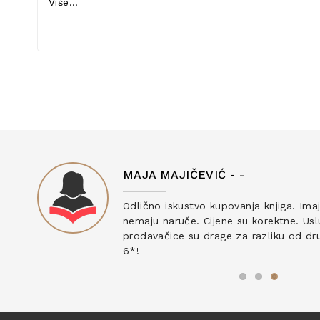
Više...
MAJA MAJIČEVIĆ -
-
ku
Odlično iskustvo kupovanja knjiga. Ima
nemaju naruče. Cijene su korektne. Uslu
prodavačice su drage za razliku od drug
6*!