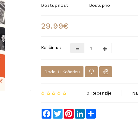
Dostupnost:
Dostupno
29.99€
Količina: :
Dodaj U Košaricu
0 Recenzije
Na
Facebook
Twitter
Pinterest
LinkedIn
Share