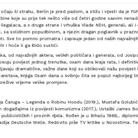
u očaju ili strahu, Berlin je pred padom, a stižu i vijesti da je
ine koje su prije tek nešto više od četiri godine sasvim nenada
 ilegalaca, a s druge strane i vrhuška Vlade NDH, generali, ali i
ć, sa solidnom popudbinom, a njezin dragan poglavnik u prazn
ti. Sve to pomno promatra i zapisuje jedan od naših najvažniji
 i hoće li ga Đido sustići.
ka, od najvažnijih aktera, velikih političara i generala, od Jo
isuju povijest jednog trenutka, osam dana kraja rata, i defini
ljavaju dramatične, važne dane koji su oblikovali našu povijest
čanstava, knjiga Osam dana u svibnju čita se poput najboljeg tr
prežive vrijeme velike promjene.
iga Čaruga – Legenda o Robinu Hoodu (2019.), Mustafa Golubić i 
ogađajima iz povijesti komunizma (2017.), Ustaški James Bond I
ih publicističkih i proznih djela. Rođen je u Bihaću 1968,. dipl
dija Deutsche Welle. Redovito piše TV kritike u Novostima. Te