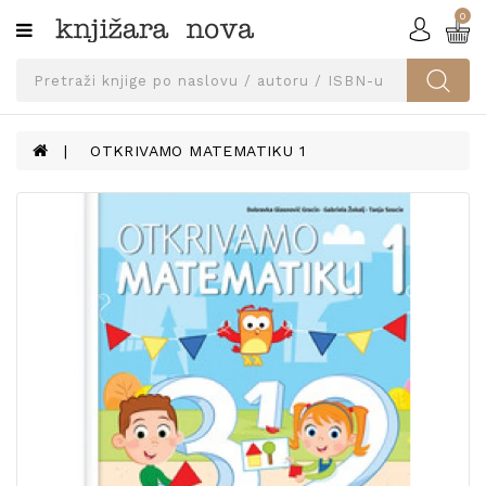
0
Kategorije
SVEUČILIŠNA
IZDANJA
UDŽBENICI
OTKRIVAMO MATEMATIKU 1
KNJIGE
PRIBOR
I
OPREMA
NARUČI
UDŽBENIKE!
BLOG
KONTAKT