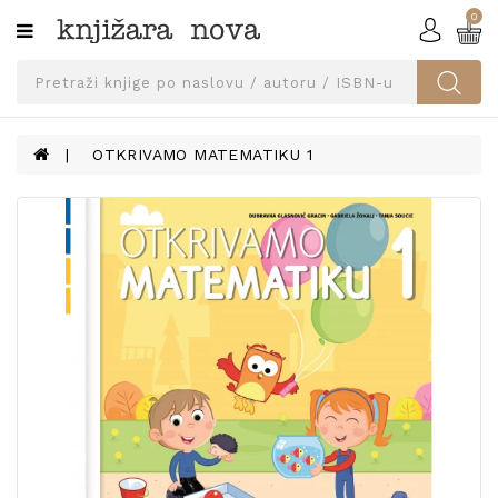
0
Kategorije
SVEUČILIŠNA
IZDANJA
UDŽBENICI
OTKRIVAMO MATEMATIKU 1
KNJIGE
PRIBOR
I
OPREMA
NARUČI
UDŽBENIKE!
BLOG
KONTAKT