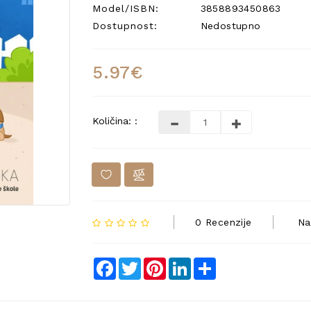
Model/ISBN:
3858893450863
Dostupnost:
Nedostupno
5.97€
Količina: :
0 Recenzije
Na
Facebook
Twitter
Pinterest
LinkedIn
Share