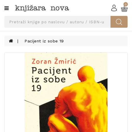
0
Kategorije
SVEUČILIŠNA
IZDANJA
UDŽBENICI
Pacijent iz sobe 19
KNJIGE
PRIBOR
I
OPREMA
NARUČI
UDŽBENIKE!
BLOG
KONTAKT