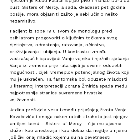
riječkom je klubu Palach ispijao pivo i mahao DJ-u da
pusti Sisters of Mercy, a sada, dvadeset pet godina
poslije, mora objasniti zašto je sebi učinio nešto
nezamislivo.
Pacijent iz sobe 19 u svom će monologu pred
psihijatrom progovoriti o ključnim točkama svog
djetinjstva, odrastanja, ratovanja, očinstva,
preživljavanja i ubijanja. U kontrastu između
zastrašujućih ispovijedi Vanje vojnika i nježnih sjećanja
Vanje iz vremena prije rata cijeli je svemir oduzetih
mogućnosti, cijeli vremeplov potencijalnog života koji
mu je uskraćen. Ta fantomska bol oduzete mladosti
u literarnoj interpretaciji Zorana Žmirića spada među
najpotresnije stranice suvremene hrvatske
književnosti.
Jedina preživjela veza između prijašnjeg života Vanje
Kovačevića i onoga nakon ratnih strahota jest njegov
omiljeni bend – Sisters of Mercy – čije mu pjesme
služe i kao anestezija i kao dokaz da negdje u njemu
još živi onaj mladić kojemu su na devetnaesti