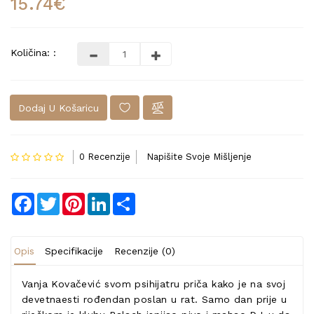
15.74€
Količina: :
Dodaj U Košaricu
0 Recenzije
Napišite Svoje Mišljenje
Facebook
Twitter
Pinterest
LinkedIn
Share
Opis
Specifikacije
Recenzije (0)
Vanja Kovačević svom psihijatru priča kako je na svoj
devetnaesti rođendan poslan u rat. Samo dan prije u