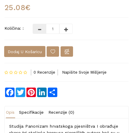
25.08€
Količina: :
Dodaj U Košaricu
0 Recenzije
Napišite Svoje Mišljenje
Facebook
Twitter
Pinterest
LinkedIn
Share
Opis
Specifikacije
Recenzije (0)
Studija Panonizam hrvatskoga pjesništva I obrađuje
skoro tri stoljeća korpusa pjesničkih autora koji su u