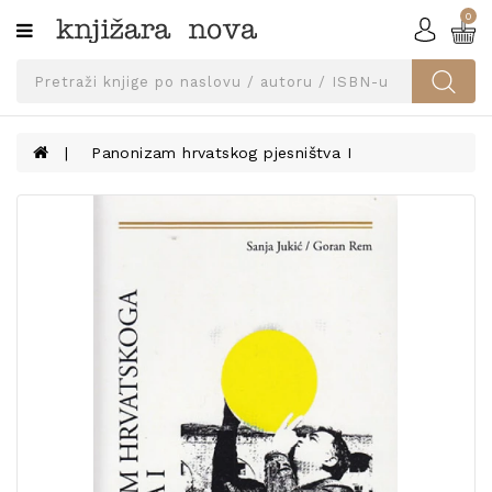
0
Kategorije
SVEUČILIŠNA
IZDANJA
UDŽBENICI
Panonizam hrvatskog pjesništva I
KNJIGE
PRIBOR
I
OPREMA
NARUČI
UDŽBENIKE!
BLOG
KONTAKT