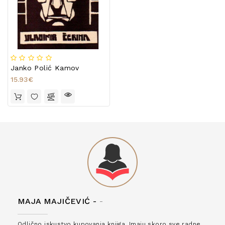
Janko Polić Kamov
15.93€
MAJA MAJIČEVIĆ -
-
Odlično iskustvo kupovanja knjiga. Imaju skoro sve radne,