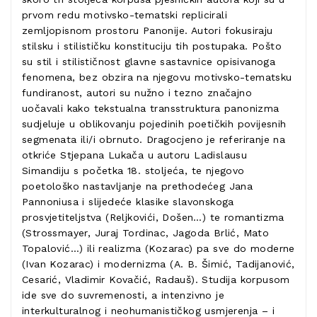
prvom redu motivsko-tematski replicirali
zemljopisnom prostoru Panonije. Autori fokusiraju
stilsku i stilističku konstituciju tih postupaka. Pošto
su stil i stilističnost glavne sastavnice opisivanoga
fenomena, bez obzira na njegovu motivsko-tematsku
fundiranost, autori su nužno i tezno značajno
uočavali kako tekstualna transstruktura panonizma
sudjeluje u oblikovanju pojedinih poetičkih povijesnih
segmenata ili/i obrnuto. Dragocjeno je referiranje na
otkriće Stjepana Lukača u autoru Ladislausu
Simandiju s početka 18. stoljeća, te njegovo
poetološko nastavljanje na prethodećeg Jana
Pannoniusa i slijedeće klasike slavonskoga
prosvjetiteljstva (Reljkovići, Došen…) te romantizma
(Strossmayer, Juraj Tordinac, Jagoda Brlić, Mato
Topalović…) ili realizma (Kozarac) pa sve do moderne
(Ivan Kozarac) i modernizma (A. B. Šimić, Tadijanović,
Cesarić, Vladimir Kovačić, Radauš). Studija korpusom
ide sve do suvremenosti, a intenzivno je
interkulturalnog i neohumanističkog usmjerenja – i