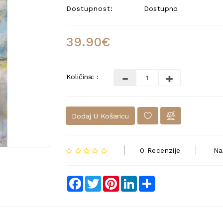
Dostupnost:
Dostupno
39.90€
Količina: :
Dodaj U Košaricu
0 Recenzije
Na
Facebook
Twitter
Pinterest
LinkedIn
Share