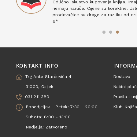
ku
Odlično iskustvo kupovanja knjiga. Ima
nemaju naruče. Cijene su korektne. Uslu
prodavačice su drage za razliku od drug
6*!
KONTAKT INFO
INFORM
Trg Ante Starčevića 4
Dostava
31000, Osijek
Načini plać
031 211 380
Pravila i uv
Ponedjeljak - Petak: 7:30 - 20:00
Klub Knjiž
Subota: 8:00 - 13:00
Nedjelja: Zatvoreno