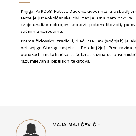
Knjiga PaRDeS Kotela Dadona uvodi nas u uzbudljivi sv
temelje judeokršćanske civilizacije. Ona nam otkriva i a
svoje analize nebrojeni teolozi, potom filozofi, pa
sličnim znanostima.
Prema židovskoj tradiciji, riječ PaRDeS (voćnjak) je a
pet knjiga Starog zavjeta – Petoknjižja). Prva razina
ponekad i metafizička, a četvrta razina se bavi misti
razumijevanja biblijskih tekstova.
MAJA MAJIČEVIĆ -
-