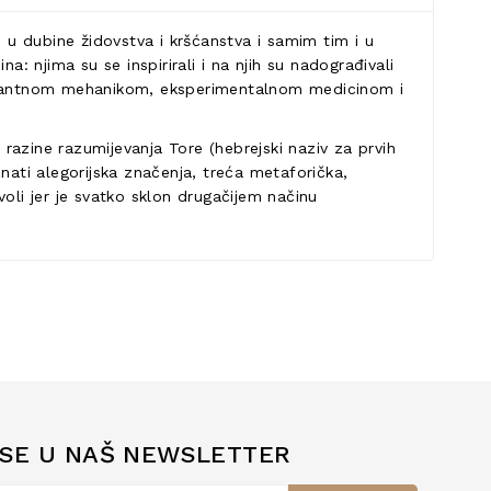
u u dubine židovstva i kršćanstva i samim tim i u
na: njima su se inspirirali i na njih su nadograđivali
, kvantnom mehanikom, eksperimentalnom medicinom i
 razine razumijevanja Tore (hebrejski naziv za prvih
nati alegorijska značenja, treća metaforička,
oli jer je svatko sklon drugačijem načinu
 SE U NAŠ NEWSLETTER