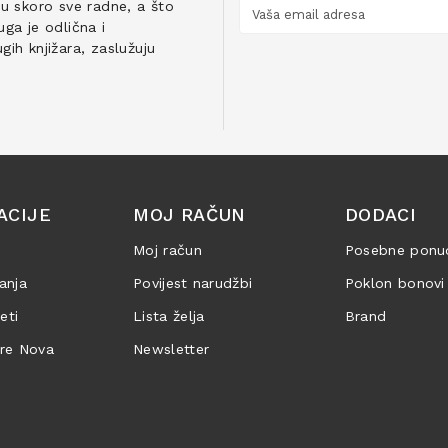
ju skoro sve radne, a što
ga je odlična i
ih knjižara, zaslužuju
ACIJE
MOJ RAČUN
DODACI
Moj račun
Posebne ponu
anja
Povijest narudžbi
Poklon bonovi
jeti
Lista želja
Brand
are Nova
Newsletter