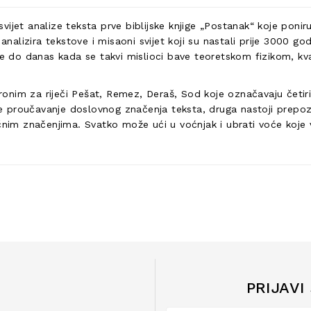
ijet analize teksta prve biblijske knjige „Postanak“ koje ponir
nalizira tekstove i misaoni svijet koji su nastali prije 3000 godi
 sve do danas kada se takvi mislioci bave teoretskom fizikom
kronim za riječi Pešat, Remez, Deraš, Sod koje označavaju četiri
 je proučavanje doslovnog značenja teksta, druga nastoji prepoz
čnim značenjima. Svatko može ući u voćnjak i ubrati voće koje v
PRIJAVI