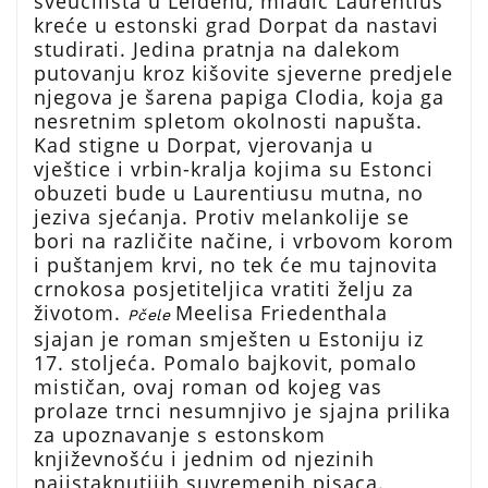
sveučilišta u Leidenu, mladić Laurentius
kreće u estonski grad Dorpat da nastavi
studirati. Jedina pratnja na dalekom
putovanju kroz kišovite sjeverne predjele
njegova je šarena papiga Clodia, koja ga
nesretnim spletom okolnosti napušta.
Kad stigne u Dorpat, vjerovanja u
vještice i vrbin-kralja kojima su Estonci
obuzeti bude u Laurentiusu mutna, no
jeziva sjećanja. Protiv melankolije se
bori na različite načine, i vrbovom korom
i puštanjem krvi, no tek će mu tajnovita
crnokosa posjetiteljica vratiti želju za
životom.
Meelisa Friedenthala
Pčele
sjajan je roman smješten u Estoniju iz
17. stoljeća. Pomalo bajkovit, pomalo
mističan, ovaj roman od kojeg vas
prolaze trnci nesumnjivo je sjajna prilika
za upoznavanje s estonskom
književnošću i jednim od njezinih
najistaknutijih suvremenih pisaca.