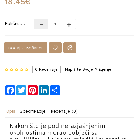
18.45€
Količina: :
Dodaj U Košaricu
0 Recenzije
Napišite Svoje Mišljenje
Facebook
Twitter
Pinterest
LinkedIn
Share
Opis
Specifikacije
Recenzije (0)
Nakon što je pod nerazjašnjenim
okolnostima morao pobjeći sa