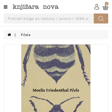
0
Kategorije
SVEUČILIŠNA
IZDANJA
UDŽBENICI
Pčele
KNJIGE
PRIBOR
I
OPREMA
NARUČI
UDŽBENIKE!
BLOG
KONTAKT